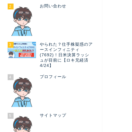
お問い合わせ
2
やられた？仕手株疑惑のア
3
ースインフィニティ
(7692)！日米決算ラッシ
ュが目前に【ロキ兄経済
4/24】
プロフィール
4
サイトマップ
5