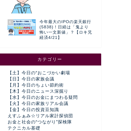
今年最大のIPOの楽天銀行
6
(5838)！日経は「鬼より
怖い一文新値」？【ロキ兄
経済4/21】
カテゴリー
【土】今日の“おこづかい劇場
【日】今日の家族会議
【月】今日のちょい節約術
【木】今日のニュース深掘り
【水】今日のお金にまつわる疑問
【火】今日の家族リアル会議
【金】今日の投資豆知識
えすふぁみ☆リアル家計探偵団
お金と社会の“つながり”探検隊
テクニカル基礎