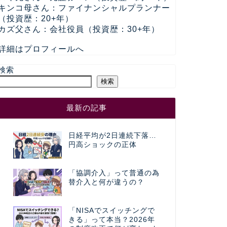
キンコ母さん：ファイナンシャルプランナー
（投資歴：20+年）
カズ父さん：会社役員（投資歴：30+年）
詳細はプロフィールへ
検索
検索
最新の記事
日経平均が2日連続下落…
円高ショックの正体
「協調介入」って普通の為
替介入と何が違うの？
「NISAでスイッチングで
きる」って本当？2026年