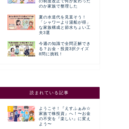
の制度改正で何が変わった
のか家族で整理した
夏の水道代を見直そう！
「シャワーより湯船が得」
な家族構成と節水ちょい工
夫3選
今週の知識で全問正解でき
る？お金・投資3択クイズ
8問に挑戦！
読まれている記事
ようこそ！『えすふぁみ☆
1
家族で株投資』へ！〜お金
の不安を『楽しい』に変え
よう〜