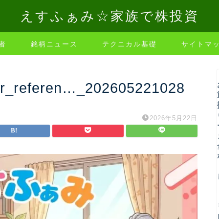
えすふぁみ☆家族で株投資
者
銘柄ニュース
テクニカル基礎
サイトマ
ter_referen…_202605221028
2026年5月22日