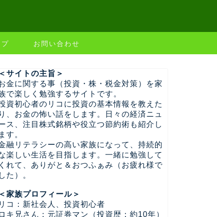
ップ
お問い合わせ
＜サイトの主旨＞
お金に関する事（投資・株・税金対策）を家
族で楽しく勉強するサイトです。
投資初心者のリコに投資の基本情報を教えた
り、お金の怖い話をします。日々の経済ニュ
ース、注目株式銘柄や役立つ節約術も紹介し
ます。
金融リテラシーの高い家族になって、持続的
な楽しい生活を目指します。一緒に勉強して
くれて、ありがと＆おつふぁみ（お疲れ様で
した）。
＜家族プロフィール＞
リコ：新社会人、投資初心者
ロキ兄さん：元証券マン（投資歴：約10年）