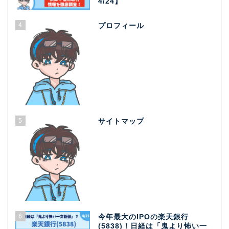
4/24】
4
プロフィール
5
サイトマップ
6
今年最大のIPOの楽天銀行
(5838)！日経は「鬼より怖い一