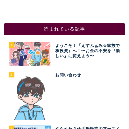
読まれている記事
1
ようこそ！『えすふぁみ☆家族で
株投資』へ！〜お金の不安を『楽
しい』に変えよう〜
2
お問い合わせ
3
やられた？仕手株疑惑のアースイ