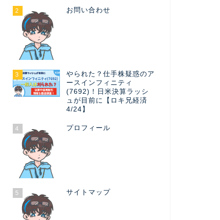
お問い合わせ
2
やられた？仕手株疑惑のア
3
ースインフィニティ
(7692)！日米決算ラッシ
ュが目前に【ロキ兄経済
4/24】
プロフィール
4
サイトマップ
5