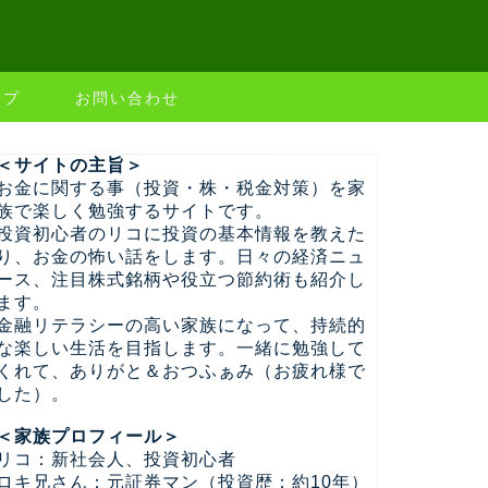
ップ
お問い合わせ
＜サイトの主旨＞
お金に関する事（投資・株・税金対策）を家
族で楽しく勉強するサイトです。
投資初心者のリコに投資の基本情報を教えた
り、お金の怖い話をします。日々の経済ニュ
ース、注目株式銘柄や役立つ節約術も紹介し
ます。
金融リテラシーの高い家族になって、持続的
な楽しい生活を目指します。一緒に勉強して
くれて、ありがと＆おつふぁみ（お疲れ様で
した）。
＜家族プロフィール＞
リコ：新社会人、投資初心者
ロキ兄さん：元証券マン（投資歴：約10年）