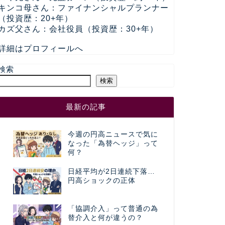
キンコ母さん：ファイナンシャルプランナー
（投資歴：20+年）
カズ父さん：会社役員（投資歴：30+年）
詳細はプロフィールへ
検索
検索
最新の記事
今週の円高ニュースで気に
なった「為替ヘッジ」って
何？
日経平均が2日連続下落…
円高ショックの正体
「協調介入」って普通の為
替介入と何が違うの？