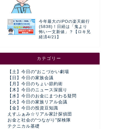
今年最大のIPOの楽天銀行
6
(5838)！日経は「鬼より
怖い一文新値」？【ロキ兄
経済4/21】
カテゴリー
【土】今日の“おこづかい劇場
【日】今日の家族会議
【月】今日のちょい節約術
【木】今日のニュース深掘り
【水】今日のお金にまつわる疑問
【火】今日の家族リアル会議
【金】今日の投資豆知識
えすふぁみ☆リアル家計探偵団
お金と社会の“つながり”探検隊
テクニカル基礎