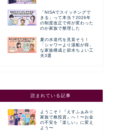
「NISAでスイッチングで
きる」って本当？2026年
の制度改正で何が変わった
のか家族で整理した
夏の水道代を見直そう！
「シャワーより湯船が得」
な家族構成と節水ちょい工
夫3選
読まれている記事
ようこそ！『えすふぁみ☆
1
家族で株投資』へ！〜お金
の不安を『楽しい』に変え
よう〜