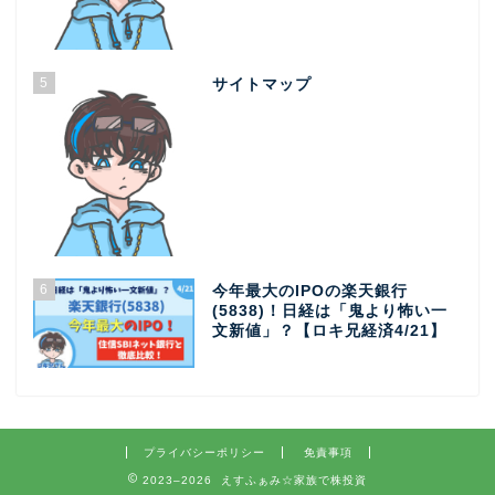
5
サイトマップ
6
今年最大のIPOの楽天銀行
(5838)！日経は「鬼より怖い一
文新値」？【ロキ兄経済4/21】
プライバシーポリシー
免責事項
2023–2026 えすふぁみ☆家族で株投資