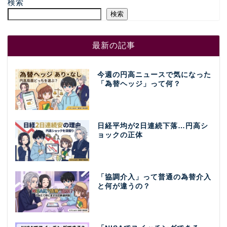
検索
検索
最新の記事
今週の円高ニュースで気になった
「為替ヘッジ」って何？
日経平均が2日連続下落…円高シ
ョックの正体
「協調介入」って普通の為替介入
と何が違うの？