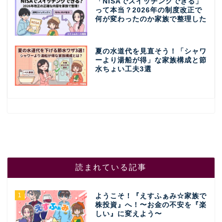
「NISAでスイッチングできる」
って本当？2026年の制度改正で
何が変わったのか家族で整理した
夏の水道代を見直そう！「シャワ
ーより湯船が得」な家族構成と節
水ちょい工夫3選
読まれている記事
1
ようこそ！『えすふぁみ☆家族で
株投資』へ！〜お金の不安を『楽
しい』に変えよう〜