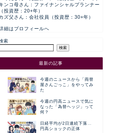
キンコ母さん：ファイナンシャルプランナー
（投資歴：20+年）
カズ父さん：会社役員（投資歴：30+年）
詳細はプロフィールへ
検索
検索
最新の記事
今週のニュースから「両替
屋さんごっこ」をやってみ
た
今週の円高ニュースで気に
なった「為替ヘッジ」って
何？
日経平均が2日連続下落…
円高ショックの正体