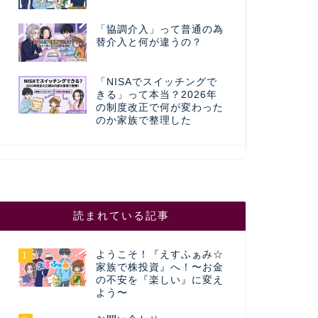
「協調介入」って普通の為
替介入と何が違うの？
「NISAでスイッチングで
きる」って本当？2026年
の制度改正で何が変わった
のか家族で整理した
読まれている記事
ようこそ！『えすふぁみ☆
1
家族で株投資』へ！〜お金
の不安を『楽しい』に変え
よう〜