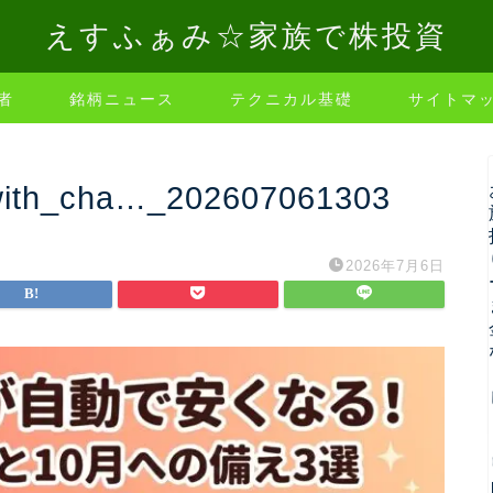
えすふぁみ☆家族で株投資
者
銘柄ニュース
テクニカル基礎
サイトマ
t_with_cha…_202607061303
2026年7月6日