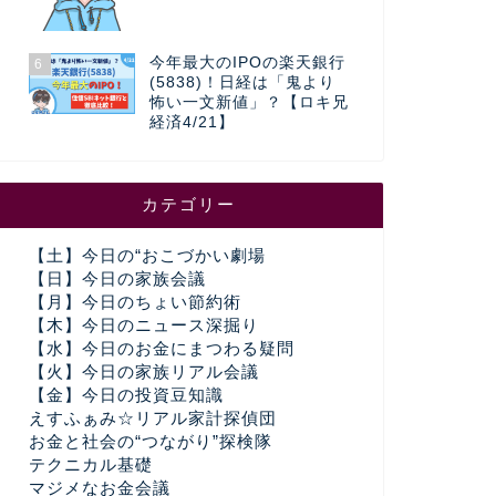
今年最大のIPOの楽天銀行
6
(5838)！日経は「鬼より
怖い一文新値」？【ロキ兄
経済4/21】
カテゴリー
【土】今日の“おこづかい劇場
【日】今日の家族会議
【月】今日のちょい節約術
【木】今日のニュース深掘り
【水】今日のお金にまつわる疑問
【火】今日の家族リアル会議
【金】今日の投資豆知識
えすふぁみ☆リアル家計探偵団
お金と社会の“つながり”探検隊
テクニカル基礎
マジメなお金会議