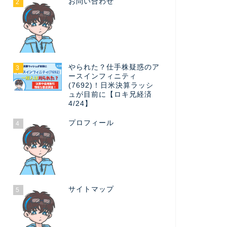
お問い合わせ
2
やられた？仕手株疑惑のア
3
ースインフィニティ
(7692)！日米決算ラッシ
ュが目前に【ロキ兄経済
4/24】
プロフィール
4
サイトマップ
5