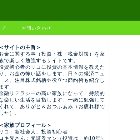
ップ
お問い合わせ
＜サイトの主旨＞
お金に関する事（投資・株・税金対策）を家
族で楽しく勉強するサイトです。
投資初心者のリコに投資の基本情報を教えた
り、お金の怖い話をします。日々の経済ニュ
ース、注目株式銘柄や役立つ節約術も紹介し
ます。
金融リテラシーの高い家族になって、持続的
な楽しい生活を目指します。一緒に勉強して
くれて、ありがと＆おつふぁみ（お疲れ様で
した）。
＜家族プロフィール＞
リコ：新社会人、投資初心者
ロキ兄さん：元証券マン（投資歴：約10年）