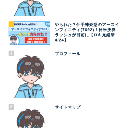
3
やられた？仕手株疑惑のアースイ
ンフィニティ(7692)！日米決算
ラッシュが目前に【ロキ兄経済
4/24】
4
プロフィール
5
サイトマップ