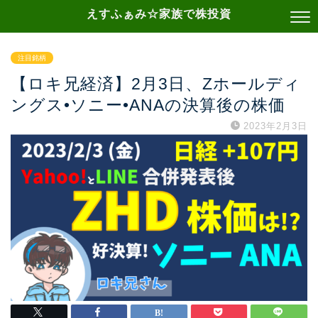
えすふぁみ☆家族で株投資
注目銘柄
【ロキ兄経済】2月3日、Zホールディ
ングス•ソニー•ANAの決算後の株価
2023年2月3日