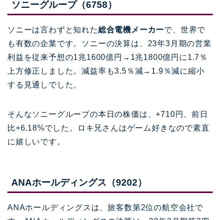
ソニーグループ（6758）
ソニーは言わずと知れた
総合電機メーカー
で、世界で
も有数の企業です。ソニーの決算は、23年3月期の営業
利益を従来予想の1兆1600億円→1兆1800億円に1.7％
上方修正しました。減益率も3.5％減→1.9％減に縮小
する見通しでした。
そんなソニーグループの本日の株価は、
+710
円、前日
比
+6.18%
でした。ロキ兄さんはゲーム好きなので素直
に嬉しいです。
ANA
ホールディングス（
9202
）
ANA
ホールディングスは、旅客数第
2
位の航空会社で