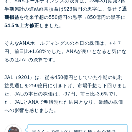
す。
ANA
ホールディングスの決算は、
23
年
3
月期第
3
四
半期累計の連結経常損益は
923
億円の黒字に、併せて
通
期損益
を従来予想の
550
億円の黒字→
850
億円の黒字に
54.5
％上方修正
しました。
そんな
ANA
ホールディングスの本日の株価は、
+
４７
円、前日比
+1.68%
でした。
ANA
が良いとなると気にな
るのは
JAL
の決算です。
JAL
（
9201
）は、従来
450
億円としていた今期の純利
益見通しを
250
億円に引き下げ、市場予想も下回りまし
た。
JAL
の本日の株価は、
-97
円、前日比
-3.6%
でし
た。
JAL
と
ANA
で明暗別れた結果となり、業績の株価
への影響を感じました。
※あくまで個人的に興味を持った企業で