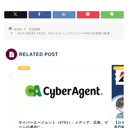
HOME
注目銘柄
【ロキ兄経済】2月3日、Zホールディングス•ソニー•ANAの決算後の株価
RELATED POST
注目銘柄
注目銘柄
サイバーエージェント（4751）: メディア、広告、ゲ
【ロキ
ームの成功に...
兆円超え