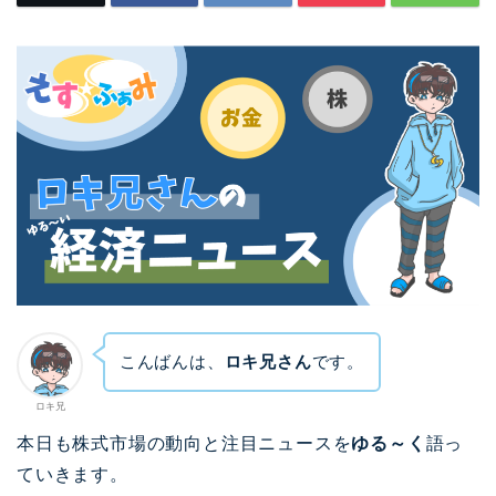
こんばんは、
ロキ兄さん
です。
ロキ兄
本日も株式市場の動向と注目ニュースを
ゆる～く
語っ
ていきます。