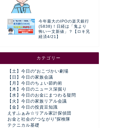
今年最大のIPOの楽天銀行
6
(5838)！日経は「鬼より
怖い一文新値」？【ロキ兄
経済4/21】
カテゴリー
【土】今日の“おこづかい劇場
【日】今日の家族会議
【月】今日のちょい節約術
【木】今日のニュース深掘り
【水】今日のお金にまつわる疑問
【火】今日の家族リアル会議
【金】今日の投資豆知識
えすふぁみ☆リアル家計探偵団
お金と社会の“つながり”探検隊
テクニカル基礎