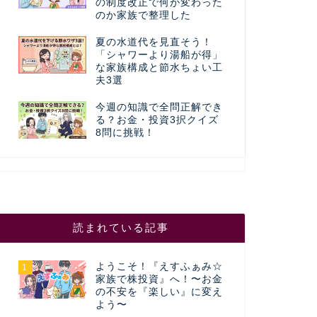
の制度改正で何が変わった
のか家族で整理した
夏の水道代を見直そう！
「シャワーより湯船が得」
な家族構成と節水ちょい工
夫3選
今週の知識で全問正解でき
る？お金・投資3択クイズ
8問に挑戦！
読まれている記事
ようこそ！『えすふぁみ☆
1
家族で株投資』へ！〜お金
の不安を『楽しい』に変え
よう〜