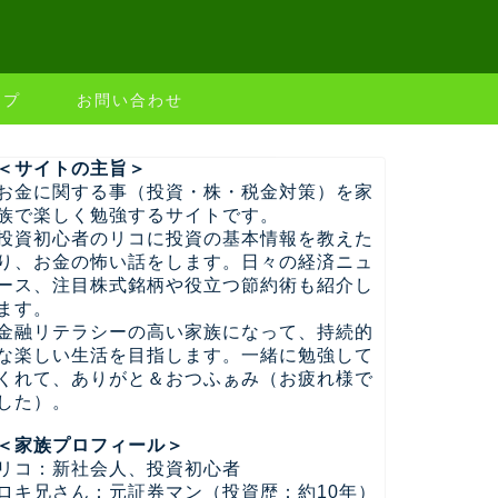
ップ
お問い合わせ
＜サイトの主旨＞
お金に関する事（投資・株・税金対策）を家
族で楽しく勉強するサイトです。
投資初心者のリコに投資の基本情報を教えた
り、お金の怖い話をします。日々の経済ニュ
ース、注目株式銘柄や役立つ節約術も紹介し
ます。
金融リテラシーの高い家族になって、持続的
な楽しい生活を目指します。一緒に勉強して
くれて、ありがと＆おつふぁみ（お疲れ様で
した）。
＜家族プロフィール＞
リコ：新社会人、投資初心者
ロキ兄さん：元証券マン（投資歴：約10年）