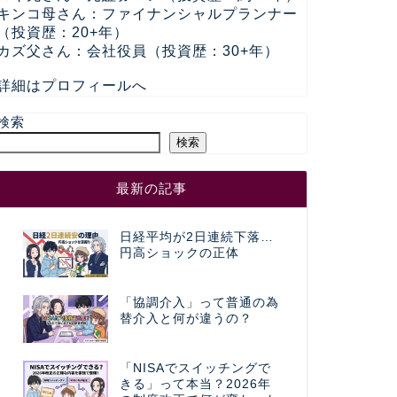
キンコ母さん：ファイナンシャルプランナー
（投資歴：20+年）
カズ父さん：会社役員（投資歴：30+年）
詳細はプロフィールへ
検索
検索
最新の記事
日経平均が2日連続下落…
円高ショックの正体
「協調介入」って普通の為
替介入と何が違うの？
「NISAでスイッチングで
きる」って本当？2026年