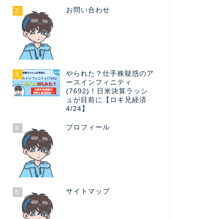
お問い合わせ
2
やられた？仕手株疑惑のア
3
ースインフィニティ
(7692)！日米決算ラッシ
ュが目前に【ロキ兄経済
4/24】
プロフィール
4
サイトマップ
5