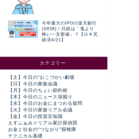
今年最大のIPOの楽天銀行
6
(5838)！日経は「鬼より
怖い一文新値」？【ロキ兄
経済4/21】
カテゴリー
【土】今日の“おこづかい劇場
【日】今日の家族会議
【月】今日のちょい節約術
【木】今日のニュース深掘り
【水】今日のお金にまつわる疑問
【火】今日の家族リアル会議
【金】今日の投資豆知識
えすふぁみ☆リアル家計探偵団
お金と社会の“つながり”探検隊
テクニカル基礎