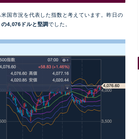
最も米国市況を代表した
指数と考えています。昨日
の
の4,0
76
ドルと堅調
でした。