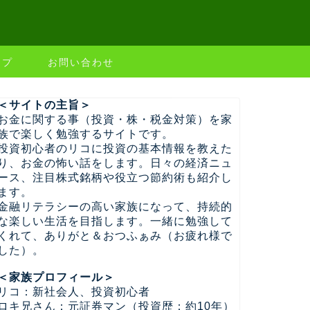
ップ
お問い合わせ
＜サイトの主旨＞
お金に関する事（投資・株・税金対策）を家
族で楽しく勉強するサイトです。
投資初心者のリコに投資の基本情報を教えた
り、お金の怖い話をします。日々の経済ニュ
ース、注目株式銘柄や役立つ節約術も紹介し
ます。
金融リテラシーの高い家族になって、持続的
な楽しい生活を目指します。一緒に勉強して
くれて、ありがと＆おつふぁみ（お疲れ様で
した）。
＜家族プロフィール＞
リコ：新社会人、投資初心者
ロキ兄さん：元証券マン（投資歴：約10年）