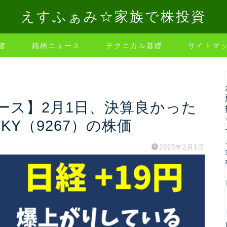
えすふぁみ☆家族で株投資
者
銘柄ニュース
テクニカル基礎
サイトマ
ース】2月1日、決算良かった
KY（9267）の株価
2023年2月1日