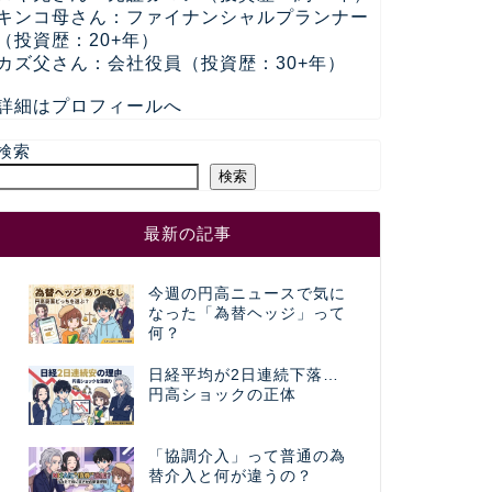
キンコ母さん：ファイナンシャルプランナー
（投資歴：20+年）
カズ父さん：会社役員（投資歴：30+年）
詳細はプロフィールへ
検索
検索
最新の記事
今週の円高ニュースで気に
なった「為替ヘッジ」って
何？
日経平均が2日連続下落…
円高ショックの正体
「協調介入」って普通の為
替介入と何が違うの？