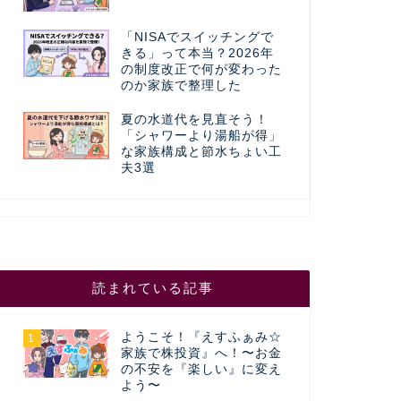
「NISAでスイッチングで
きる」って本当？2026年
の制度改正で何が変わった
のか家族で整理した
夏の水道代を見直そう！
「シャワーより湯船が得」
な家族構成と節水ちょい工
夫3選
読まれている記事
ようこそ！『えすふぁみ☆
1
家族で株投資』へ！〜お金
の不安を『楽しい』に変え
よう〜