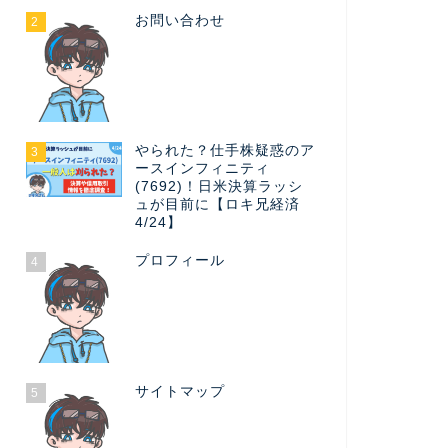
お問い合わせ
2
やられた？仕手株疑惑のア
3
ースインフィニティ
(7692)！日米決算ラッシ
ュが目前に【ロキ兄経済
4/24】
プロフィール
4
サイトマップ
5