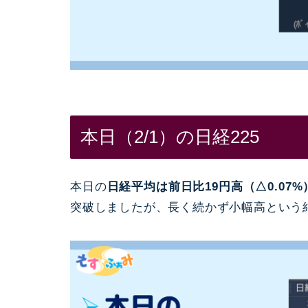
本日（2/1）の日経225
本日の
日経平均は前日比19円高（△0.07%）
突破しましたが、長く続かず小幅高という