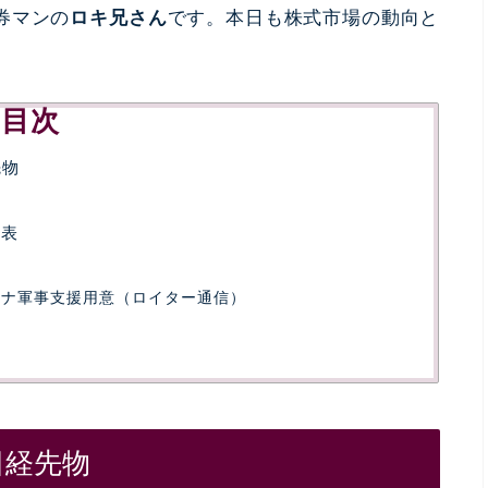
券マンの
ロキ兄さん
です。本日も株式市場の動向と
目次
先物
発表
イナ軍事支援用意（ロイター通信）
日経先物