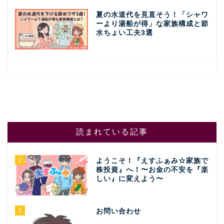
夏の水道代を見直そう！「シャワ
ーより湯船が得」な家族構成と節
水ちょい工夫3選
読まれている記事
1
ようこそ！『えすふぁみ☆家族で
株投資』へ！〜お金の不安を『楽
しい』に変えよう〜
2
お問い合わせ