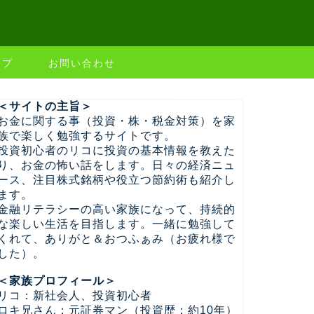
ップ
お問い合わせ
＜サイトの主旨＞
お金に関する事（投資・株・税金対策）を家
族で楽しく勉強するサイトです。
投資初心者のリコに投資の基本情報を教えた
り、お金の怖い話をします。日々の経済ニュ
ース、注目株式銘柄や役立つ節約術も紹介し
ます。
金融リテラシーの高い家族になって、持続的
な楽しい生活を目指します。一緒に勉強して
くれて、ありがと＆おつふぁみ（お疲れ様で
した）。
＜家族プロフィール＞
リコ：新社会人、投資初心者
ロキ兄さん：元証券マン（投資歴：約10年）