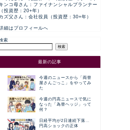
キンコ母さん：ファイナンシャルプランナー
（投資歴：20+年）
カズ父さん：会社役員（投資歴：30+年）
詳細はプロフィールへ
検索
検索
最新の記事
今週のニュースから「両替
屋さんごっこ」をやってみ
た
今週の円高ニュースで気に
なった「為替ヘッジ」って
何？
日経平均が2日連続下落…
円高ショックの正体