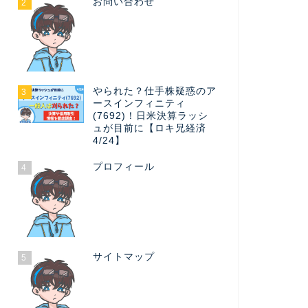
お問い合わせ
2
やられた？仕手株疑惑のア
3
ースインフィニティ
(7692)！日米決算ラッシ
ュが目前に【ロキ兄経済
4/24】
プロフィール
4
サイトマップ
5