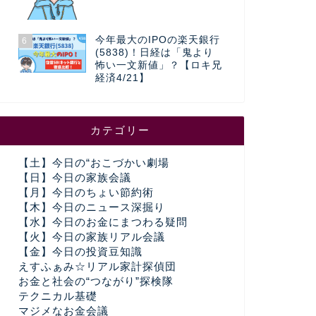
今年最大のIPOの楽天銀行
6
(5838)！日経は「鬼より
怖い一文新値」？【ロキ兄
経済4/21】
カテゴリー
【土】今日の“おこづかい劇場
【日】今日の家族会議
【月】今日のちょい節約術
【木】今日のニュース深掘り
【水】今日のお金にまつわる疑問
【火】今日の家族リアル会議
【金】今日の投資豆知識
えすふぁみ☆リアル家計探偵団
お金と社会の“つながり”探検隊
テクニカル基礎
マジメなお金会議