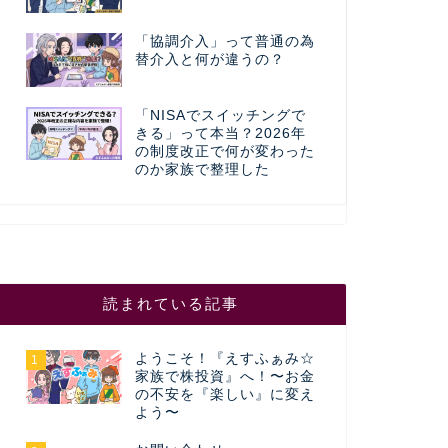
「協調介入」って普通の為
替介入と何が違うの？
「NISAでスイッチングで
きる」って本当？2026年
の制度改正で何が変わった
のか家族で整理した
読まれている記事
ようこそ！『えすふぁみ☆
1
家族で株投資』へ！〜お金
の不安を『楽しい』に変え
よう〜