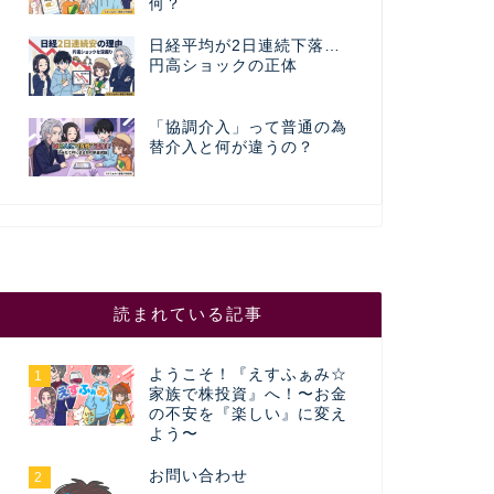
何？
日経平均が2日連続下落…
円高ショックの正体
「協調介入」って普通の為
替介入と何が違うの？
読まれている記事
ようこそ！『えすふぁみ☆
1
家族で株投資』へ！〜お金
の不安を『楽しい』に変え
よう〜
お問い合わせ
2