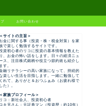
ップ
お問い合わせ
＜サイトの主旨＞
お金に関する事（投資・株・税金対策）を家
族で楽しく勉強するサイトです。
投資初心者のリコに投資の基本情報を教えた
り、お金の怖い話をします。日々の経済ニュ
ース、注目株式銘柄や役立つ節約術も紹介し
ます。
金融リテラシーの高い家族になって、持続的
な楽しい生活を目指します。一緒に勉強して
くれて、ありがと＆おつふぁみ（お疲れ様で
した）。
＜家族プロフィール＞
リコ：新社会人、投資初心者
ロキ兄さん：元証券マン（投資歴：約10年）