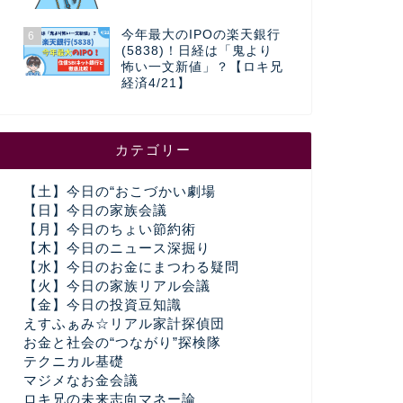
今年最大のIPOの楽天銀行
6
(5838)！日経は「鬼より
怖い一文新値」？【ロキ兄
経済4/21】
カテゴリー
【土】今日の“おこづかい劇場
【日】今日の家族会議
【月】今日のちょい節約術
【木】今日のニュース深掘り
【水】今日のお金にまつわる疑問
【火】今日の家族リアル会議
【金】今日の投資豆知識
えすふぁみ☆リアル家計探偵団
お金と社会の“つながり”探検隊
テクニカル基礎
マジメなお金会議
ロキ兄の未来志向マネー論