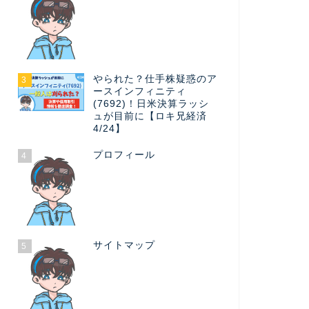
やられた？仕手株疑惑のア
3
ースインフィニティ
(7692)！日米決算ラッシ
ュが目前に【ロキ兄経済
4/24】
プロフィール
4
サイトマップ
5