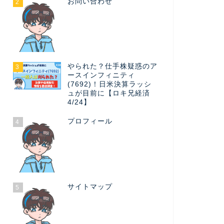
お問い合わせ
2
やられた？仕手株疑惑のア
3
ースインフィニティ
(7692)！日米決算ラッシ
ュが目前に【ロキ兄経済
4/24】
プロフィール
4
サイトマップ
5