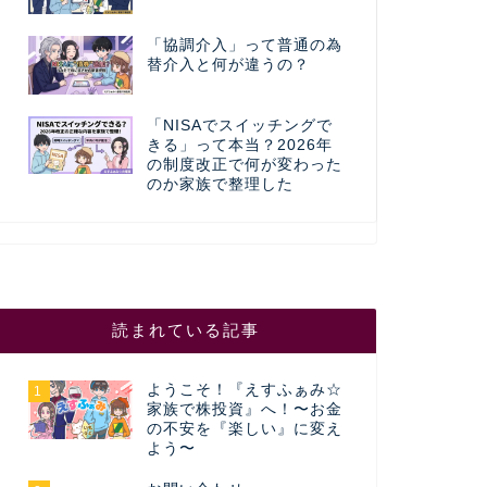
「協調介入」って普通の為
替介入と何が違うの？
「NISAでスイッチングで
きる」って本当？2026年
の制度改正で何が変わった
のか家族で整理した
読まれている記事
ようこそ！『えすふぁみ☆
1
家族で株投資』へ！〜お金
の不安を『楽しい』に変え
よう〜