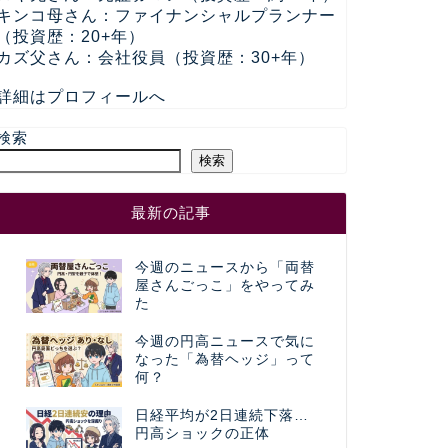
キンコ母さん：ファイナンシャルプランナー
（投資歴：20+年）
カズ父さん：会社役員（投資歴：30+年）
詳細はプロフィールへ
検索
検索
最新の記事
今週のニュースから「両替
屋さんごっこ」をやってみ
た
今週の円高ニュースで気に
なった「為替ヘッジ」って
何？
日経平均が2日連続下落…
円高ショックの正体