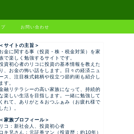
ップ
お問い合わせ
＜サイトの主旨＞
お金に関する事（投資・株・税金対策）を家
族で楽しく勉強するサイトです。
投資初心者のリコに投資の基本情報を教えた
り、お金の怖い話をします。日々の経済ニュ
ース、注目株式銘柄や役立つ節約術も紹介し
ます。
金融リテラシーの高い家族になって、持続的
な楽しい生活を目指します。一緒に勉強して
くれて、ありがと＆おつふぁみ（お疲れ様で
した）。
＜家族プロフィール＞
リコ：新社会人、投資初心者
ロキ兄さん：元証券マン（投資歴：約10年）