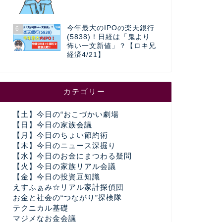
今年最大のIPOの楽天銀行
6
(5838)！日経は「鬼より
怖い一文新値」？【ロキ兄
経済4/21】
カテゴリー
【土】今日の“おこづかい劇場
【日】今日の家族会議
【月】今日のちょい節約術
【木】今日のニュース深掘り
【水】今日のお金にまつわる疑問
【火】今日の家族リアル会議
【金】今日の投資豆知識
えすふぁみ☆リアル家計探偵団
お金と社会の“つながり”探検隊
テクニカル基礎
マジメなお金会議