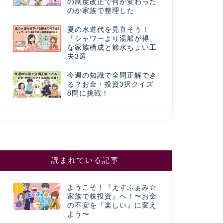
の制度改正で何が変わった
のか家族で整理した
夏の水道代を見直そう！
「シャワーより湯船が得」
な家族構成と節水ちょい工
夫3選
今週の知識で全問正解でき
る？お金・投資3択クイズ
8問に挑戦！
読まれている記事
ようこそ！『えすふぁみ☆
1
家族で株投資』へ！〜お金
の不安を『楽しい』に変え
よう〜