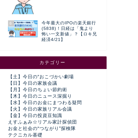
今年最大のIPOの楽天銀行
6
(5838)！日経は「鬼より
怖い一文新値」？【ロキ兄
経済4/21】
カテゴリー
【土】今日の“おこづかい劇場
【日】今日の家族会議
【月】今日のちょい節約術
【木】今日のニュース深掘り
【水】今日のお金にまつわる疑問
【火】今日の家族リアル会議
【金】今日の投資豆知識
えすふぁみ☆リアル家計探偵団
お金と社会の“つながり”探検隊
テクニカル基礎