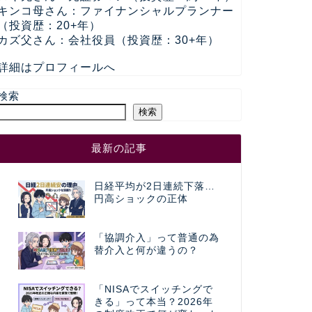
キンコ母さん：ファイナンシャルプランナー
（投資歴：20+年）
カズ父さん：会社役員（投資歴：30+年）
詳細はプロフィールへ
検索
検索
最新の記事
日経平均が2日連続下落…
円高ショックの正体
「協調介入」って普通の為
替介入と何が違うの？
「NISAでスイッチングで
きる」って本当？2026年