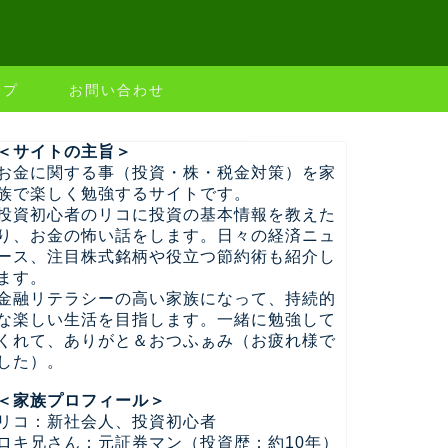
ップ
お問い合わせ
＜サイトの主旨＞
お金に関する事（投資・株・税金対策）を家
族で楽しく勉強するサイトです。
投資初心者のリコに投資の基本情報を教えた
り、お金の怖い話をします。日々の経済ニュ
ース、注目株式銘柄や役立つ節約術も紹介し
ます。
金融リテラシーの高い家族になって、持続的
な楽しい生活を目指します。一緒に勉強して
くれて、ありがと＆おつふぁみ（お疲れ様で
した）。
＜家族プロフィール＞
リコ：新社会人、投資初心者
ロキ兄さん：元証券マン（投資歴：約10年）