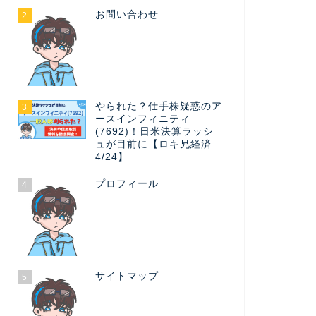
お問い合わせ
2
やられた？仕手株疑惑のア
3
ースインフィニティ
(7692)！日米決算ラッシ
ュが目前に【ロキ兄経済
4/24】
プロフィール
4
サイトマップ
5