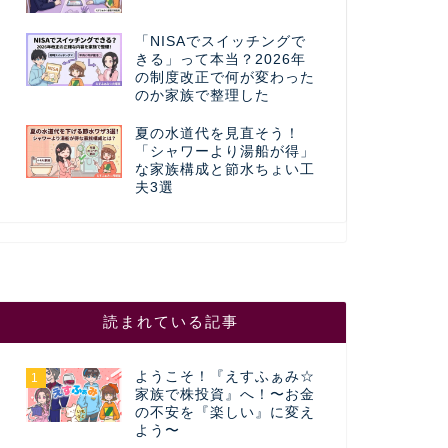
「NISAでスイッチングで
きる」って本当？2026年
の制度改正で何が変わった
のか家族で整理した
夏の水道代を見直そう！
「シャワーより湯船が得」
な家族構成と節水ちょい工
夫3選
読まれている記事
ようこそ！『えすふぁみ☆
1
家族で株投資』へ！〜お金
の不安を『楽しい』に変え
よう〜