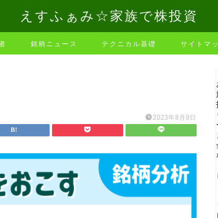
えすふぁみ☆家族で株投資
者
銘柄ニュース
テクニカル基礎
サイトマ
2023年8月9日