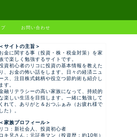
ップ
お問い合わせ
＜サイトの主旨＞
お金に関する事（投資・株・税金対策）を家
族で楽しく勉強するサイトです。
投資初心者のリコに投資の基本情報を教えた
り、お金の怖い話をします。日々の経済ニュ
ース、注目株式銘柄や役立つ節約術も紹介し
ます。
金融リテラシーの高い家族になって、持続的
な楽しい生活を目指します。一緒に勉強して
くれて、ありがと＆おつふぁみ（お疲れ様で
した）。
＜家族プロフィール＞
リコ：新社会人、投資初心者
ロキ兄さん：元証券マン（投資歴：約10年）