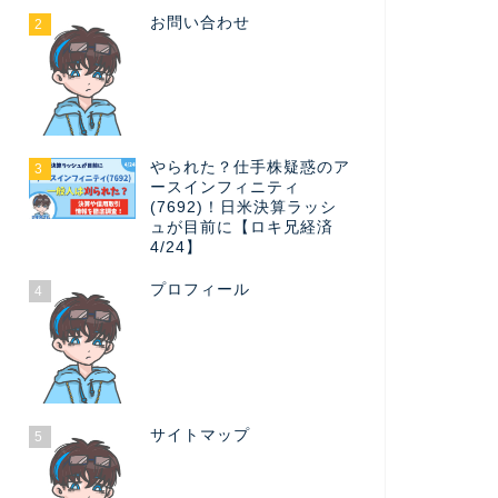
お問い合わせ
2
やられた？仕手株疑惑のア
3
ースインフィニティ
(7692)！日米決算ラッシ
ュが目前に【ロキ兄経済
4/24】
プロフィール
4
サイトマップ
5