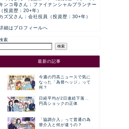
キンコ母さん：ファイナンシャルプランナー
（投資歴：20+年）
カズ父さん：会社役員（投資歴：30+年）
詳細はプロフィールへ
検索
検索
最新の記事
今週の円高ニュースで気に
なった「為替ヘッジ」って
何？
日経平均が2日連続下落…
円高ショックの正体
「協調介入」って普通の為
替介入と何が違うの？