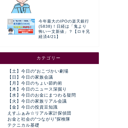
今年最大のIPOの楽天銀行
6
(5838)！日経は「鬼より
怖い一文新値」？【ロキ兄
経済4/21】
カテゴリー
【土】今日の“おこづかい劇場
【日】今日の家族会議
【月】今日のちょい節約術
【木】今日のニュース深掘り
【水】今日のお金にまつわる疑問
【火】今日の家族リアル会議
【金】今日の投資豆知識
えすふぁみ☆リアル家計探偵団
お金と社会の“つながり”探検隊
テクニカル基礎