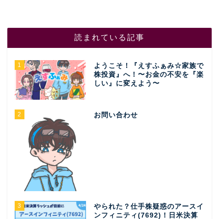
読まれている記事
1
ようこそ！『えすふぁみ☆家族で
株投資』へ！〜お金の不安を『楽
しい』に変えよう〜
2
お問い合わせ
3
やられた？仕手株疑惑のアースイ
ンフィニティ(7692)！日米決算