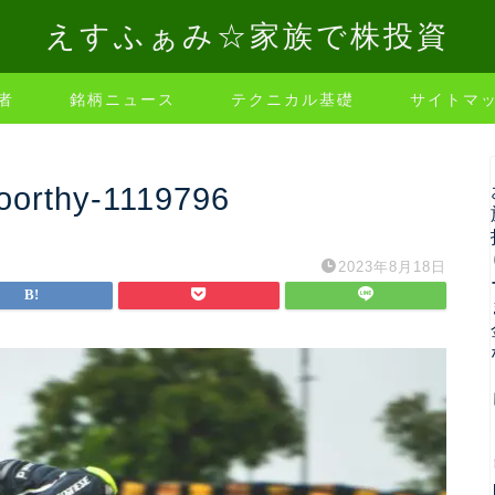
えすふぁみ☆家族で株投資
者
銘柄ニュース
テクニカル基礎
サイトマ
oorthy-1119796
2023年8月18日