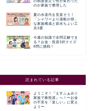
の制度改正で何が変わった
のか家族で整理した
夏の水道代を見直そう！
「シャワーより湯船が得」
な家族構成と節水ちょい工
夫3選
今週の知識で全問正解でき
る？お金・投資3択クイズ
8問に挑戦！
読まれている記事
ようこそ！『えすふぁみ☆
1
家族で株投資』へ！〜お金
の不安を『楽しい』に変え
よう〜