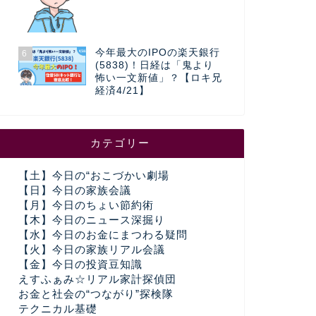
今年最大のIPOの楽天銀行
6
(5838)！日経は「鬼より
怖い一文新値」？【ロキ兄
経済4/21】
カテゴリー
【土】今日の“おこづかい劇場
【日】今日の家族会議
【月】今日のちょい節約術
【木】今日のニュース深掘り
【水】今日のお金にまつわる疑問
【火】今日の家族リアル会議
【金】今日の投資豆知識
えすふぁみ☆リアル家計探偵団
お金と社会の“つながり”探検隊
テクニカル基礎