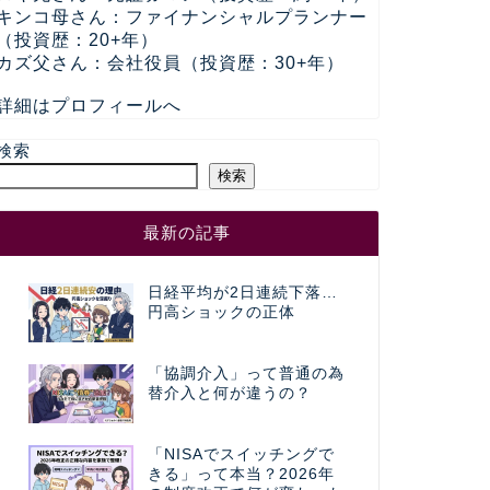
キンコ母さん：ファイナンシャルプランナー
（投資歴：20+年）
カズ父さん：会社役員（投資歴：30+年）
詳細はプロフィールへ
検索
検索
最新の記事
日経平均が2日連続下落…
円高ショックの正体
「協調介入」って普通の為
替介入と何が違うの？
「NISAでスイッチングで
きる」って本当？2026年