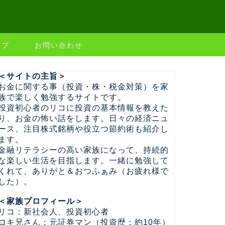
ップ
お問い合わせ
＜サイトの主旨＞
お金に関する事（投資・株・税金対策）を家
族で楽しく勉強するサイトです。
投資初心者のリコに投資の基本情報を教えた
り、お金の怖い話をします。日々の経済ニュ
ース、注目株式銘柄や役立つ節約術も紹介し
ます。
金融リテラシーの高い家族になって、持続的
な楽しい生活を目指します。一緒に勉強して
くれて、ありがと＆おつふぁみ（お疲れ様で
した）。
＜家族プロフィール＞
リコ：新社会人、投資初心者
ロキ兄さん：元証券マン（投資歴：約10年）