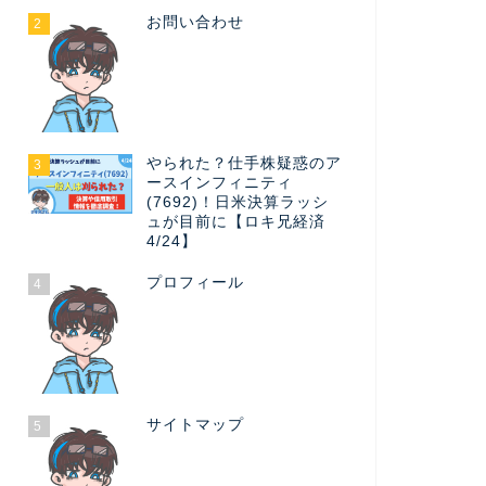
お問い合わせ
2
やられた？仕手株疑惑のア
3
ースインフィニティ
(7692)！日米決算ラッシ
ュが目前に【ロキ兄経済
4/24】
プロフィール
4
サイトマップ
5