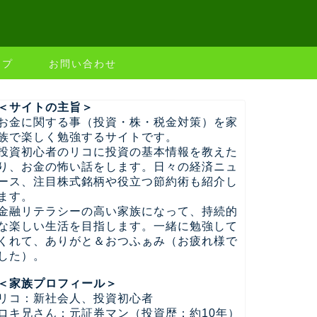
ップ
お問い合わせ
＜サイトの主旨＞
お金に関する事（投資・株・税金対策）を家
族で楽しく勉強するサイトです。
投資初心者のリコに投資の基本情報を教えた
り、お金の怖い話をします。日々の経済ニュ
ース、注目株式銘柄や役立つ節約術も紹介し
ます。
金融リテラシーの高い家族になって、持続的
な楽しい生活を目指します。一緒に勉強して
くれて、ありがと＆おつふぁみ（お疲れ様で
した）。
＜家族プロフィール＞
リコ：新社会人、投資初心者
ロキ兄さん：元証券マン（投資歴：約10年）