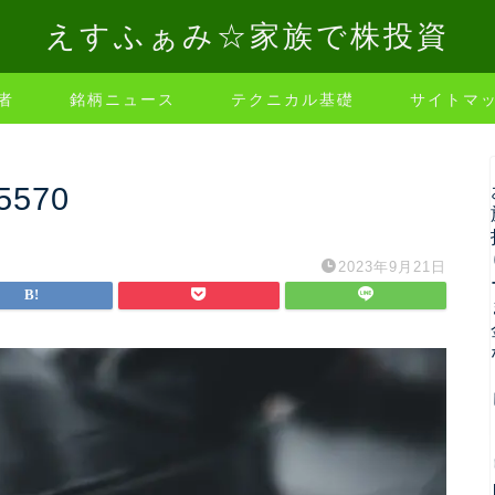
えすふぁみ☆家族で株投資
者
銘柄ニュース
テクニカル基礎
サイトマ
85570
2023年9月21日