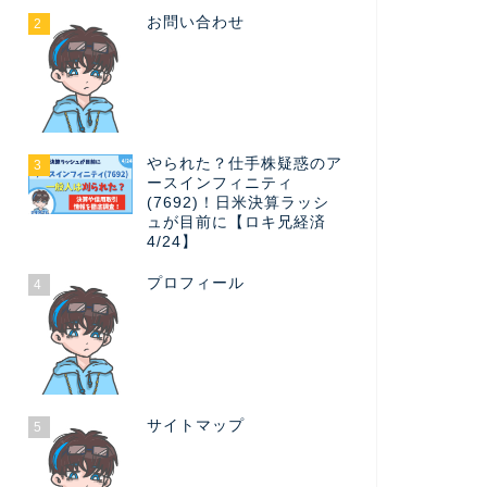
お問い合わせ
2
やられた？仕手株疑惑のア
3
ースインフィニティ
(7692)！日米決算ラッシ
ュが目前に【ロキ兄経済
4/24】
プロフィール
4
サイトマップ
5