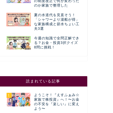
の制度改正で何が変わった
のか家族で整理した
夏の水道代を見直そう！
「シャワーより湯船が得」
な家族構成と節水ちょい工
夫3選
今週の知識で全問正解でき
る？お金・投資3択クイズ
8問に挑戦！
読まれている記事
ようこそ！『えすふぁみ☆
1
家族で株投資』へ！〜お金
の不安を『楽しい』に変え
よう〜