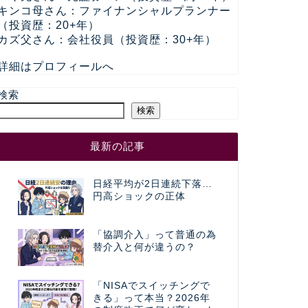
キンコ母さん：ファイナンシャルプランナー
（投資歴：20+年）
カズ父さん：会社役員（投資歴：30+年）
詳細はプロフィールへ
検索
検索
最新の記事
日経平均が2日連続下落…
円高ショックの正体
「協調介入」って普通の為
替介入と何が違うの？
「NISAでスイッチングで
きる」って本当？2026年