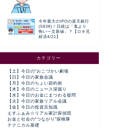
今年最大のIPOの楽天銀行
6
(5838)！日経は「鬼より
怖い一文新値」？【ロキ兄
経済4/21】
カテゴリー
【土】今日の“おこづかい劇場
【日】今日の家族会議
【月】今日のちょい節約術
【木】今日のニュース深掘り
【水】今日のお金にまつわる疑問
【火】今日の家族リアル会議
【金】今日の投資豆知識
えすふぁみ☆リアル家計探偵団
お金と社会の“つながり”探検隊
テクニカル基礎