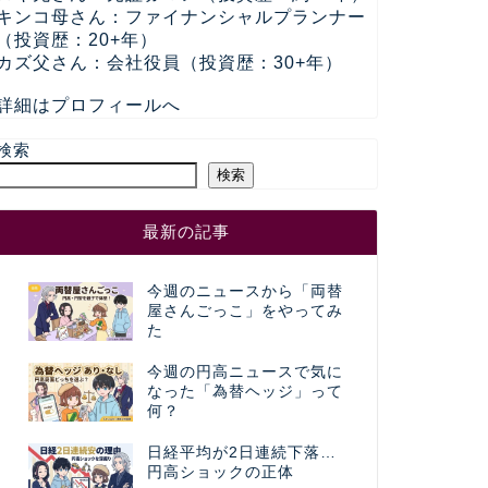
キンコ母さん：ファイナンシャルプランナー
（投資歴：20+年）
カズ父さん：会社役員（投資歴：30+年）
詳細はプロフィールへ
検索
検索
最新の記事
今週のニュースから「両替
屋さんごっこ」をやってみ
た
今週の円高ニュースで気に
なった「為替ヘッジ」って
何？
日経平均が2日連続下落…
円高ショックの正体