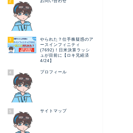
お問い合わせ
2
やられた？仕手株疑惑のア
3
ースインフィニティ
(7692)！日米決算ラッシ
ュが目前に【ロキ兄経済
4/24】
プロフィール
4
サイトマップ
5