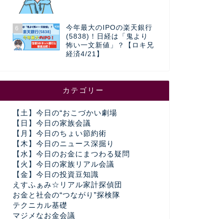
今年最大のIPOの楽天銀行
6
(5838)！日経は「鬼より
怖い一文新値」？【ロキ兄
経済4/21】
カテゴリー
【土】今日の“おこづかい劇場
【日】今日の家族会議
【月】今日のちょい節約術
【木】今日のニュース深掘り
【水】今日のお金にまつわる疑問
【火】今日の家族リアル会議
【金】今日の投資豆知識
えすふぁみ☆リアル家計探偵団
お金と社会の“つながり”探検隊
テクニカル基礎
マジメなお金会議