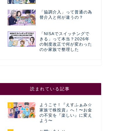
「協調介入」って普通の為
替介入と何が違うの？
「NISAでスイッチングで
きる」って本当？2026年
の制度改正で何が変わった
のか家族で整理した
読まれている記事
ようこそ！『えすふぁみ☆
1
家族で株投資』へ！〜お金
の不安を『楽しい』に変え
よう〜