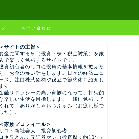
ップ
お問い合わせ
＜サイトの主旨＞
お金に関する事（投資・株・税金対策）を家
族で楽しく勉強するサイトです。
投資初心者のリコに投資の基本情報を教えた
り、お金の怖い話をします。日々の経済ニュ
ース、注目株式銘柄や役立つ節約術も紹介し
ます。
金融リテラシーの高い家族になって、持続的
な楽しい生活を目指します。一緒に勉強して
くれて、ありがと＆おつふぁみ（お疲れ様で
した）。
＜家族プロフィール＞
リコ：新社会人、投資初心者
ロキ兄さん：元証券マン（投資歴：約10年）