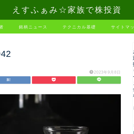
えすふぁみ☆家族で株投資
者
銘柄ニュース
テクニカル基礎
サイトマ
942
2023年9月8日