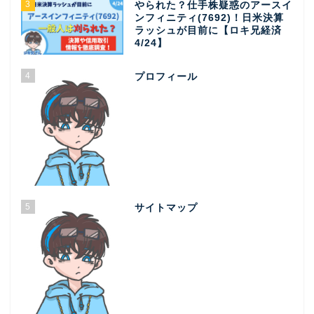
3
やられた？仕手株疑惑のアースイ
ンフィニティ(7692)！日米決算
ラッシュが目前に【ロキ兄経済
4/24】
4
プロフィール
5
サイトマップ