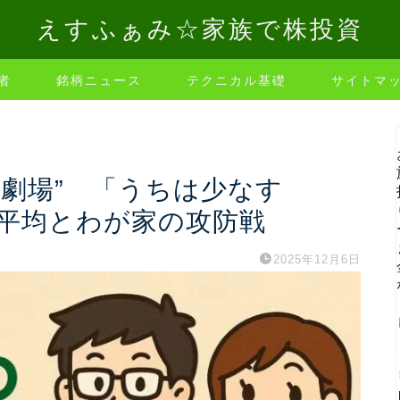
えすふぁみ☆家族で株投資
者
銘柄ニュース
テクニカル基礎
サイトマ
劇場” 「うちは少なす
かい平均とわが家の攻防戦
2025年12月6日