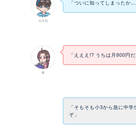
「ついに知ってしまったか
ロキ兄
「えええ!? うちは月800円
母
「そもそも小3から急に中学
ぞ」