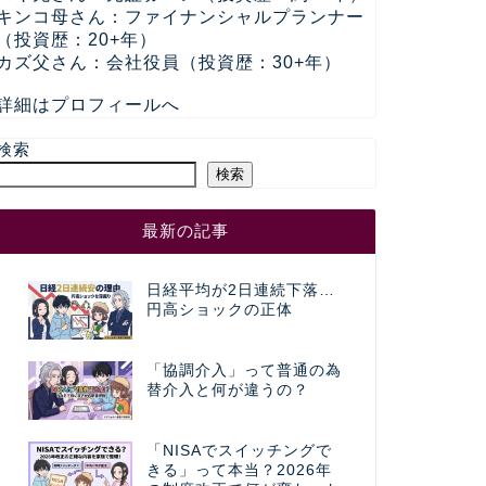
キンコ母さん：ファイナンシャルプランナー
（投資歴：20+年）
カズ父さん：会社役員（投資歴：30+年）
詳細はプロフィールへ
検索
検索
最新の記事
日経平均が2日連続下落…
円高ショックの正体
「協調介入」って普通の為
替介入と何が違うの？
「NISAでスイッチングで
きる」って本当？2026年