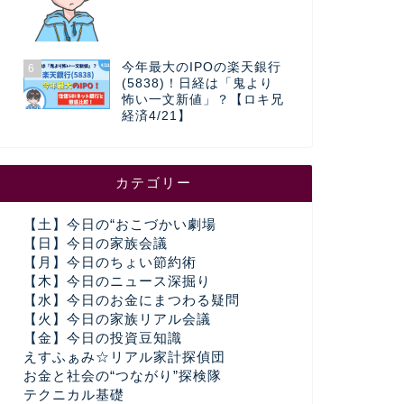
今年最大のIPOの楽天銀行
6
(5838)！日経は「鬼より
怖い一文新値」？【ロキ兄
経済4/21】
カテゴリー
【土】今日の“おこづかい劇場
【日】今日の家族会議
【月】今日のちょい節約術
【木】今日のニュース深掘り
【水】今日のお金にまつわる疑問
【火】今日の家族リアル会議
【金】今日の投資豆知識
えすふぁみ☆リアル家計探偵団
お金と社会の“つながり”探検隊
テクニカル基礎