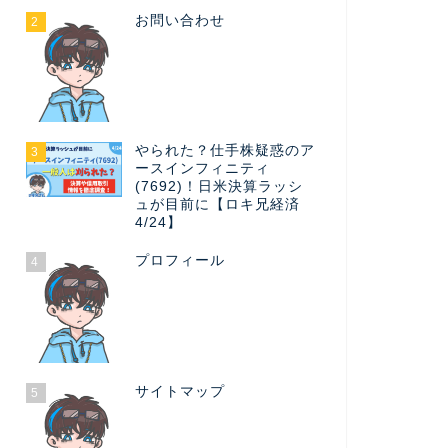
お問い合わせ
2
やられた？仕手株疑惑のア
3
ースインフィニティ
(7692)！日米決算ラッシ
ュが目前に【ロキ兄経済
4/24】
プロフィール
4
サイトマップ
5