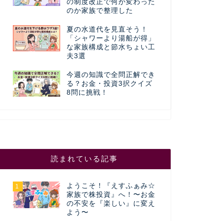
の制度改正で何が変わった
のか家族で整理した
夏の水道代を見直そう！
「シャワーより湯船が得」
な家族構成と節水ちょい工
夫3選
今週の知識で全問正解でき
る？お金・投資3択クイズ
8問に挑戦！
読まれている記事
ようこそ！『えすふぁみ☆
1
家族で株投資』へ！〜お金
の不安を『楽しい』に変え
よう〜