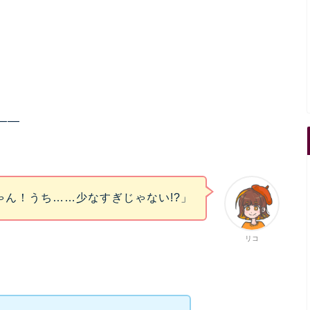
——
ゃん！うち……少なすぎじゃない!?」
リコ