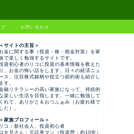
ップ
お問い合わせ
＜サイトの主旨＞
お金に関する事（投資・株・税金対策）を家
族で楽しく勉強するサイトです。
投資初心者のリコに投資の基本情報を教えた
り、お金の怖い話をします。日々の経済ニュ
ース、注目株式銘柄や役立つ節約術も紹介し
ます。
金融リテラシーの高い家族になって、持続的
な楽しい生活を目指します。一緒に勉強して
くれて、ありがと＆おつふぁみ（お疲れ様で
した）。
＜家族プロフィール＞
リコ：新社会人、投資初心者
ロキ兄さん：元証券マン（投資歴：約10年）