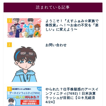
読まれている記事
1
ようこそ！『えすふぁみ☆家族で
株投資』へ！〜お金の不安を『楽
しい』に変えよう〜
2
お問い合わせ
3
やられた？仕手株疑惑のアースイ
ンフィニティ(7692)！日米決算
ラッシュが目前に【ロキ兄経済
4/24】