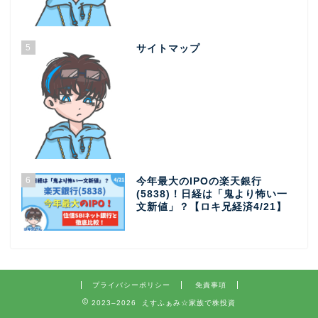
5
サイトマップ
6
今年最大のIPOの楽天銀行
(5838)！日経は「鬼より怖い一
文新値」？【ロキ兄経済4/21】
プライバシーポリシー
免責事項
2023–2026 えすふぁみ☆家族で株投資