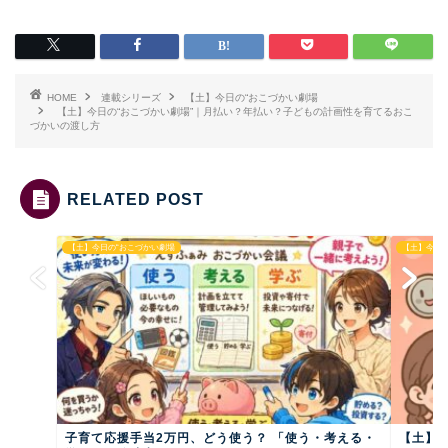
HOME
連載シリーズ
【土】今日の“おこづかい劇場
【土】今日の“おこづかい劇場”｜月払い？年払い？子どもの計画性を育てるおこ
づかいの渡し方
RELATED POST
【土】今日の“おこづかい劇場
【土】今日
子育て応援手当2万円、どう使う？ 「使う・考える・
【土】