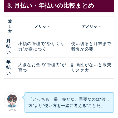
3. 月払い・年払いの比較まとめ
渡
し
メリット
デメリット
方
月
小額の管理で“やりくり
使い切ると月末まで
払
力”が身につく
我慢が必要
い
年
大きなお金の“管理力”が
計画性がないと浪費
払
育つ
リスク大
い
「どっちも一長一短だな。重要なのは“渡し
方”より“使い方を一緒に考える”ことだ」
ロキ兄