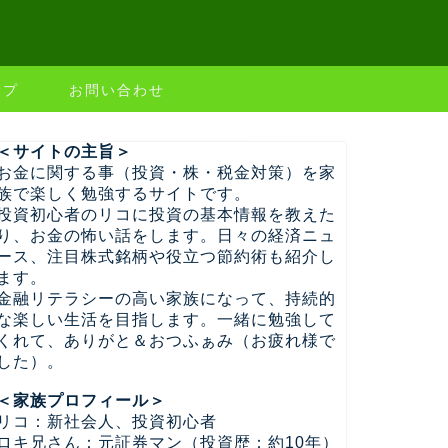
ップ
お問い合わせ
＜サイトの主旨＞
お金に関する事（投資・株・税金対策）を家
族で楽しく勉強するサイトです。
投資初心者のリコに投資の基本情報を教えた
り、お金の怖い話をします。日々の経済ニュ
ース、注目株式銘柄や役立つ節約術も紹介し
ます。
金融リテラシーの高い家族になって、持続的
な楽しい生活を目指します。一緒に勉強して
くれて、ありがと＆おつふぁみ（お疲れ様で
した）。
＜家族プロフィール＞
リコ：新社会人、投資初心者
ロキ兄さん：元証券マン（投資歴：約10年）