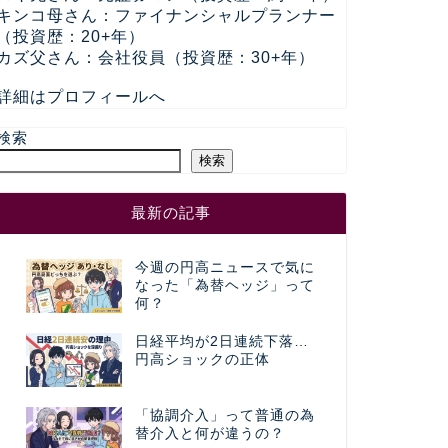
キンコ母さん：ファイナンシャルプランナー
（投資歴：20+年）
カズ父さん：会社役員（投資歴：30+年）
詳細はプロフィールへ
検索
検索
最新の記事
今週の円高ニュースで気に
なった「為替ヘッジ」って
何？
日経平均が2日連続下落…
円高ショックの正体
「協調介入」って普通の為
替介入と何が違うの？