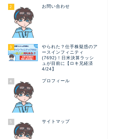
お問い合わせ
2
やられた？仕手株疑惑のア
3
ースインフィニティ
(7692)！日米決算ラッシ
ュが目前に【ロキ兄経済
4/24】
プロフィール
4
サイトマップ
5