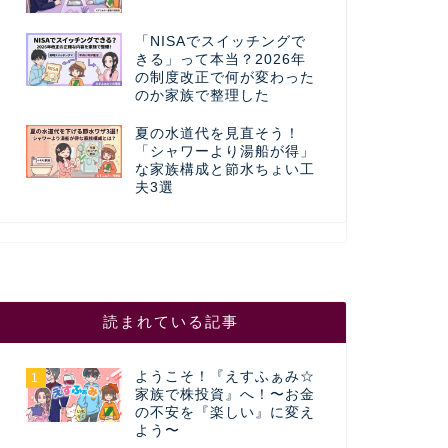
「NISAでスイッチングで
きる」って本当？2026年
の制度改正で何が変わった
のか家族で整理した
夏の水道代を見直そう！
「シャワーより湯船が得」
な家族構成と節水ちょい工
夫3選
読まれている記事
ようこそ！『えすふぁみ☆
1
家族で株投資』へ！〜お金
の不安を『楽しい』に変え
よう〜