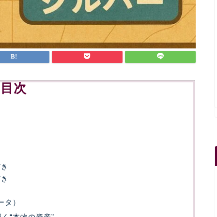
目次
どき
どき
データ）
く“本物の資産”