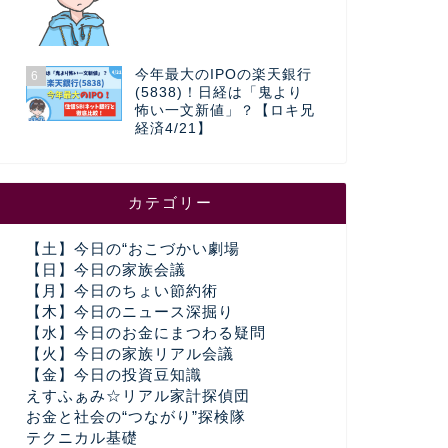
今年最大のIPOの楽天銀行
6
(5838)！日経は「鬼より
怖い一文新値」？【ロキ兄
経済4/21】
カテゴリー
【土】今日の“おこづかい劇場
【日】今日の家族会議
【月】今日のちょい節約術
【木】今日のニュース深掘り
【水】今日のお金にまつわる疑問
【火】今日の家族リアル会議
【金】今日の投資豆知識
えすふぁみ☆リアル家計探偵団
お金と社会の“つながり”探検隊
テクニカル基礎