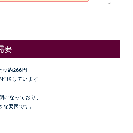
リコ
需要
たり約266円
。
で推移しています。
鮮明になっており、
きな要因です。