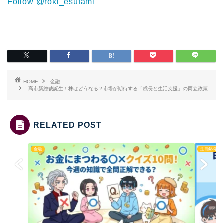
Follow @roki_esufami
HOME
金融
高市新総裁誕生！株はどうなる？市場が期待する「成長と生活支援」の両立政策
RELATED POST
金融
注目銘柄