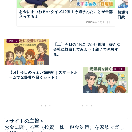
お金にまつわる○×クイズ10問！今週学んだことが全部
普通預金
入ってるよ
日続...
2026年7月19日
【土】今日の“おこづかい劇場｜好きな
会社に投資してみよう！親子で体験す
る...
【月】今日のちょい節約術｜スマートホ
ームで光熱費を賢くカット！
＜サイトの主旨＞
お金に関する事（投資・株・税金対策）を家族で楽し