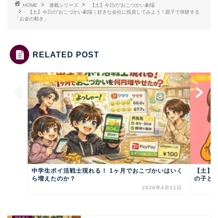
HOME
連載シリーズ
【土】今日の“おこづかい劇場
【土】今日の“おこづかい劇場｜好きな会社に投資してみよう！親子で体験する
「お金の動き」
RELATED POST
【土】今日の“おこづかい劇場
【土】今日
中学生ポイ活戦士現れる！ 1ヶ月でおこづかいはいく
【土】
ら増えたのか？
の子ども
2026年4月11日