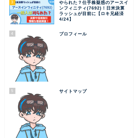
3
やられた？仕手株疑惑のアースイ
ンフィニティ(7692)！日米決算
ラッシュが目前に【ロキ兄経済
4/24】
4
プロフィール
5
サイトマップ