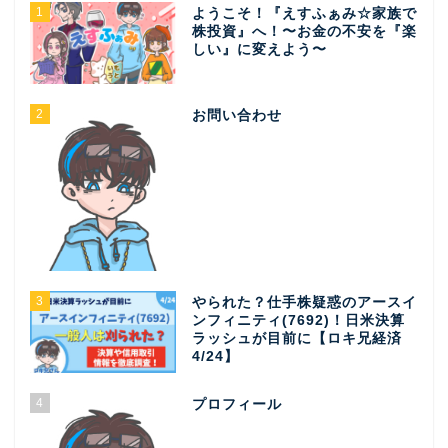
1
ようこそ！『えすふぁみ☆家族で
株投資』へ！〜お金の不安を『楽
しい』に変えよう〜
2
お問い合わせ
3
やられた？仕手株疑惑のアースイ
ンフィニティ(7692)！日米決算
ラッシュが目前に【ロキ兄経済
4/24】
4
プロフィール