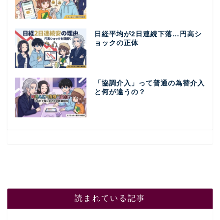
日経平均が2日連続下落…円高シ
ョックの正体
「協調介入」って普通の為替介入
と何が違うの？
読まれている記事