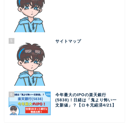
5
サイトマップ
6
今年最大のIPOの楽天銀行
(5838)！日経は「鬼より怖い一
文新値」？【ロキ兄経済4/21】