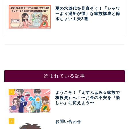
夏の水道代を見直そう！「シャワ
ーより湯船が得」な家族構成と節
水ちょい工夫3選
読まれている記事
1
ようこそ！『えすふぁみ☆家族で
株投資』へ！〜お金の不安を『楽
しい』に変えよう〜
2
お問い合わせ