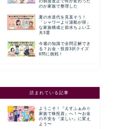
の制度改正で何が変わった
のか家族で整理した
夏の水道代を見直そう！
「シャワーより湯船が得」
な家族構成と節水ちょい工
夫3選
今週の知識で全問正解でき
る？お金・投資3択クイズ
8問に挑戦！
読まれている記事
ようこそ！『えすふぁみ☆
1
家族で株投資』へ！〜お金
の不安を『楽しい』に変え
よう〜