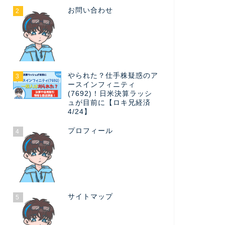
お問い合わせ
2
やられた？仕手株疑惑のア
3
ースインフィニティ
(7692)！日米決算ラッシ
ュが目前に【ロキ兄経済
4/24】
プロフィール
4
サイトマップ
5