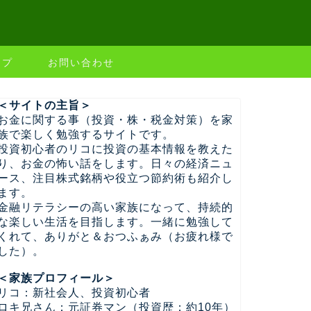
ップ
お問い合わせ
＜サイトの主旨＞
お金に関する事（投資・株・税金対策）を家
族で楽しく勉強するサイトです。
投資初心者のリコに投資の基本情報を教えた
り、お金の怖い話をします。日々の経済ニュ
ース、注目株式銘柄や役立つ節約術も紹介し
ます。
金融リテラシーの高い家族になって、持続的
な楽しい生活を目指します。一緒に勉強して
くれて、ありがと＆おつふぁみ（お疲れ様で
した）。
＜家族プロフィール＞
リコ：新社会人、投資初心者
ロキ兄さん：元証券マン（投資歴：約10年）