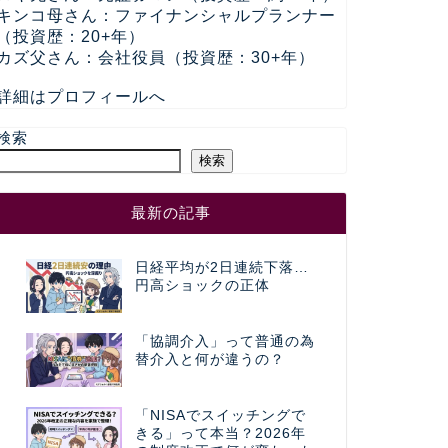
キンコ母さん：ファイナンシャルプランナー
（投資歴：20+年）
カズ父さん：会社役員（投資歴：30+年）
詳細はプロフィールへ
検索
検索
最新の記事
日経平均が2日連続下落…
円高ショックの正体
「協調介入」って普通の為
替介入と何が違うの？
「NISAでスイッチングで
きる」って本当？2026年