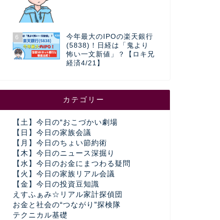
今年最大のIPOの楽天銀行
6
(5838)！日経は「鬼より
怖い一文新値」？【ロキ兄
経済4/21】
カテゴリー
【土】今日の“おこづかい劇場
【日】今日の家族会議
【月】今日のちょい節約術
【木】今日のニュース深掘り
【水】今日のお金にまつわる疑問
【火】今日の家族リアル会議
【金】今日の投資豆知識
えすふぁみ☆リアル家計探偵団
お金と社会の“つながり”探検隊
テクニカル基礎