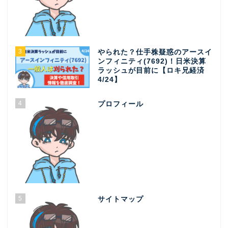
3
やられた？仕手株疑惑のアースイ
ンフィニティ(7692)！日米決算
ラッシュが目前に【ロキ兄経済
4/24】
4
プロフィール
5
サイトマップ