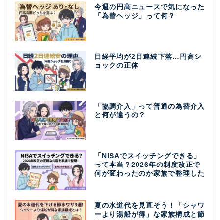
今週の円高ニュースで気になった
「為替ヘッジ」って何？
日経平均が2日連続下落…円高シ
ョックの正体
「協調介入」って普通の為替介入
と何が違うの？
「NISAでスイッチングできる」
って本当？2026年の制度改正で
何が変わったのか家族で整理した
夏の水道代を見直そう！「シャワ
ーより湯船が得」な家族構成と節