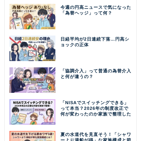
今週の円高ニュースで気になった
「為替ヘッジ」って何？
日経平均が2日連続下落…円高シ
ョックの正体
「協調介入」って普通の為替介入
と何が違うの？
「NISAでスイッチングできる」
って本当？2026年の制度改正で
何が変わったのか家族で整理した
夏の水道代を見直そう！「シャワ
ーより湯船が得」な家族構成と節