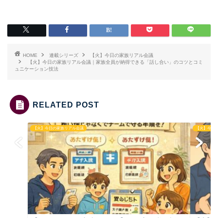
HOME
連載シリーズ
【火】今日の家族リアル会議
【火】今日の家族リアル会議｜家族全員が納得できる「話し合い」のコツとコミ
ュニケーション技法
RELATED POST
【火】今日の家族リアル会議
【火】今日