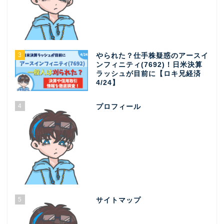
3
やられた？仕手株疑惑のアースイ
ンフィニティ(7692)！日米決算
ラッシュが目前に【ロキ兄経済
4/24】
4
プロフィール
5
サイトマップ