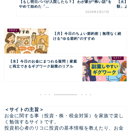
【もし明日パパが入院したら？】 わが家が“怖い話”を
【火】
やめて始めた「...
額」より
2026年2月17日
【月】今日のちょい節約術｜無理なく続
ける“ゆる節約”のすすめ
【水】今日のお金にまつわる疑問｜家庭
と両立できるギグワーク副業のリアル
＜サイトの主旨＞
お金に関する事（投資・株・税金対策）を家族で楽し
く勉強するサイトです。
投資初心者のリコに投資の基本情報を教えたり、お金