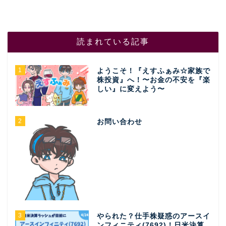
読まれている記事
1
ようこそ！『えすふぁみ☆家族で
株投資』へ！〜お金の不安を『楽
しい』に変えよう〜
2
お問い合わせ
3
やられた？仕手株疑惑のアースイ
ンフィニティ(7692)！日米決算