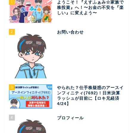
1
ようこそ！『えすふぁみ☆家族で
株投資』へ！〜お金の不安を『楽
しい』に変えよう〜
2
お問い合わせ
3
やられた？仕手株疑惑のアースイ
ンフィニティ(7692)！日米決算
ラッシュが目前に【ロキ兄経済
4/24】
4
プロフィール