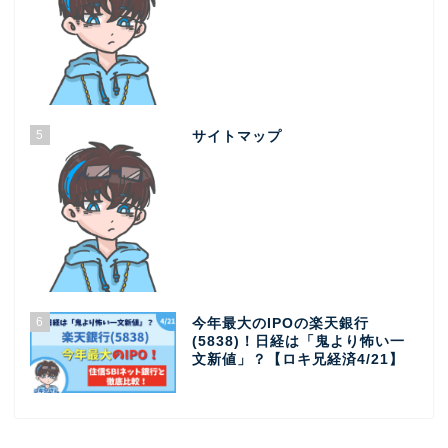
5
サイトマップ
6
今年最大のIPOの楽天銀行
(5838)！日経は「鬼より怖い一
文新値」？【ロキ兄経済4/21】