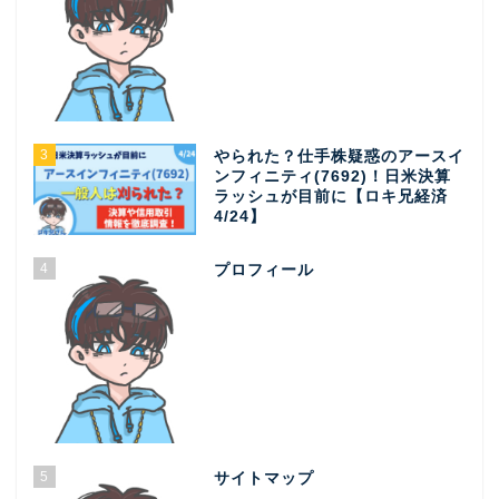
3
やられた？仕手株疑惑のアースイ
ンフィニティ(7692)！日米決算
ラッシュが目前に【ロキ兄経済
4/24】
4
プロフィール
5
サイトマップ