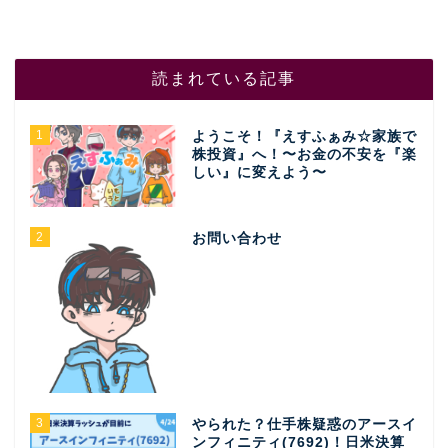
読まれている記事
1
ようこそ！『えすふぁみ☆家族で
株投資』へ！〜お金の不安を『楽
しい』に変えよう〜
2
お問い合わせ
3
やられた？仕手株疑惑のアースイ
ンフィニティ(7692)！日米決算