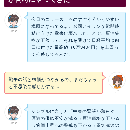
今日のニュース、ものすごく分かりやすい
構図になってるよ。米国とイランが戦闘終
ロキ兄
結に向けた覚書に署名したことで、原油先
物が下落して、それを受けて日経平均は前
日に付けた最高値（6万9404円）を上回っ
て推移してるんだ。
戦争の話と株価がつながるの、まだちょっ
と不思議な感じがする…！
リコ
シンプルに言うと「中東の緊張が和らぐ→
原油の供給不安が減る→原油価格が下がる
ロキ兄
→物価上昇への警戒も下がる→景気減速の