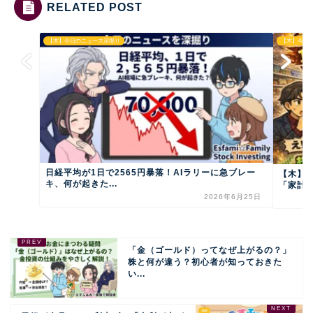
RELATED POST
【木】今日のニュース深掘り
【木】今日
日経平均が1日で2565円暴落！AIラリーに急ブレー
【木】
キ、何が起きた...
「家計」
2026年6月25日
「金（ゴールド）ってなぜ上がるの？」
株と何が違う？初心者が知っておきた
い...