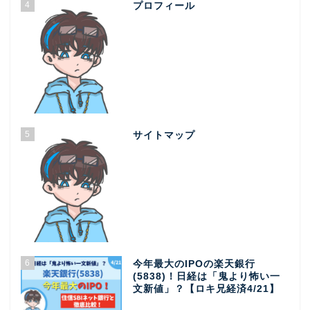
4
プロフィール
5
サイトマップ
6
今年最大のIPOの楽天銀行
(5838)！日経は「鬼より怖い一
文新値」？【ロキ兄経済4/21】