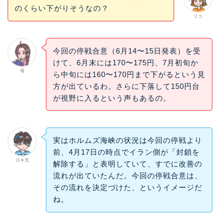
のくらい下がりそうなの？
リコ
今回の停戦合意（6月14〜15日発表）を受
けて、6月末には170〜175円、7月初旬か
母
ら中旬には160〜170円まで下がるという見
方が出ているわ。さらに下落して150円台
が視野に入るという声もあるの。
実はホルムズ海峡の状況は今回の停戦より
前、4月17日の時点でイラン側が「封鎖を
ロキ兄
解除する」と表明していて、すでに改善の
流れが出ていたんだ。今回の停戦合意は、
その流れを決定づけた、というイメージだ
ね。