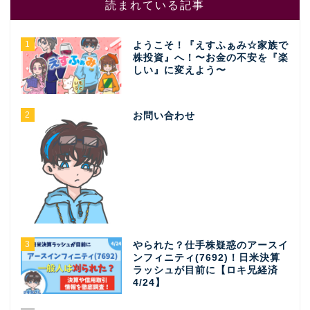
読まれている記事
1
ようこそ！『えすふぁみ☆家族で
株投資』へ！〜お金の不安を『楽
しい』に変えよう〜
2
お問い合わせ
3
やられた？仕手株疑惑のアースイ
ンフィニティ(7692)！日米決算
ラッシュが目前に【ロキ兄経済
4/24】