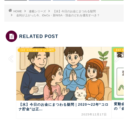
HOME
連載シリーズ
【水】今日のお金にまつわる疑問
金利が上がった今、iDeCo・新NISA・預金のどれを優先すべき？
RELATED POST
【水】今日のお金にまつわる疑問
【水】今日
変動金利
【水】今日のお金にまつわる疑問｜2020〜22年“コロ
の「金利
ナ貯金”は正...
2025年12月17日