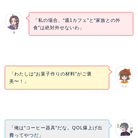
「私の場合、“週1カフェ”と“家族との外
食”は絶対外せないわ」
母
「わたしは“お菓子作りの材料”がご褒
美〜！」
リコ
「俺は“コーヒー器具”だな。QOL爆上げ出
費ってやつだ」