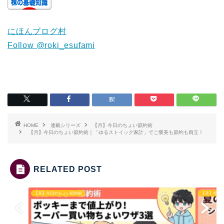
にほんブログ村
Follow @roki_esufami
HOME
連載シリーズ
【月】今日のちょい節約術
【月】今日のちょい節約術｜「ゆるストイック家計」でご褒美も節約も両立！
RELATED POST
【月】今日のちょい節約術
【月】今日