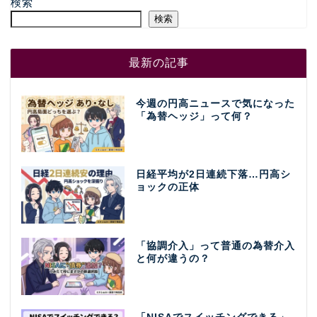
検索
検索
最新の記事
今週の円高ニュースで気になった
「為替ヘッジ」って何？
日経平均が2日連続下落…円高シ
ョックの正体
「協調介入」って普通の為替介入
と何が違うの？