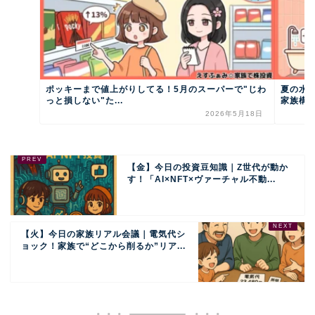
ポッキーまで値上がりしてる！5月のスーパーで"じわ
夏の水
っと損しない"た...
家族構成
2026年5月18日
【金】今日の投資豆知識｜Z世代が動か
す！「AI×NFT×ヴァーチャル不動...
【火】今日の家族リアル会議｜電気代シ
ョック！家族で“どこから削るか”リア...