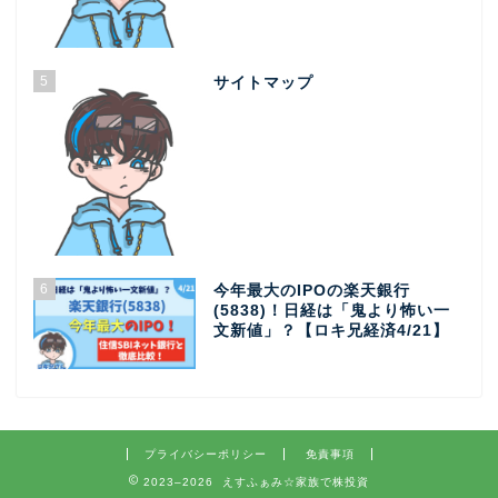
5
サイトマップ
6
今年最大のIPOの楽天銀行
(5838)！日経は「鬼より怖い一
文新値」？【ロキ兄経済4/21】
プライバシーポリシー
免責事項
2023–2026 えすふぁみ☆家族で株投資