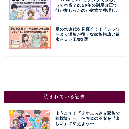
「NISAでスイッチングできる」
って本当？2026年の制度改正で
何が変わったのか家族で整理した
夏の水道代を見直そう！「シャワ
ーより湯船が得」な家族構成と節
水ちょい工夫3選
読まれている記事
1
ようこそ！『えすふぁみ☆家族で
株投資』へ！〜お金の不安を『楽
しい』に変えよう〜