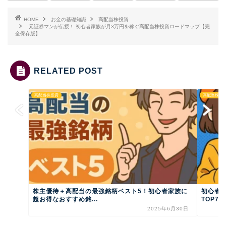
HOME
お金の基礎知識
高配当株投資
元証券マンが伝授！ 初心者家族が月3万円を稼ぐ高配当株投資ロードマップ【完
全保存版】
RELATED POST
高配当株投資
高配当株投
株主優待＋高配当の最強銘柄ベスト5！初心者家族に
初心者必
超お得なおすすめ銘...
TOP7｜
2025年6月30日