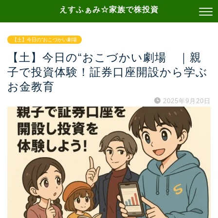
えすふぁみ☆家族で株投資
【土】今日の“おこづかい劇場
【土】今日の“おこづかい劇場 ｜親
子で投資体験！証券口座開設から学ぶ
お金教育
2025年9月20日