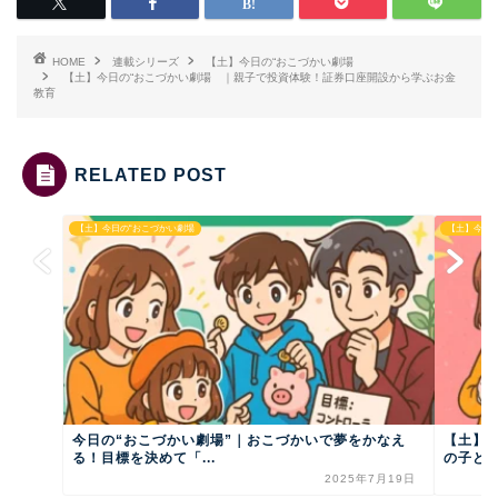
HOME
連載シリーズ
【土】今日の“おこづかい劇場
【土】今日の“おこづかい劇場 ｜親子で投資体験！証券口座開設から学ぶお金
教育
RELATED POST
【土】今日の“おこづかい劇場
【土】今日
今日の“おこづかい劇場”｜おこづかいで夢をかなえ
【土】
る！目標を決めて「...
の子ども
2025年7月19日