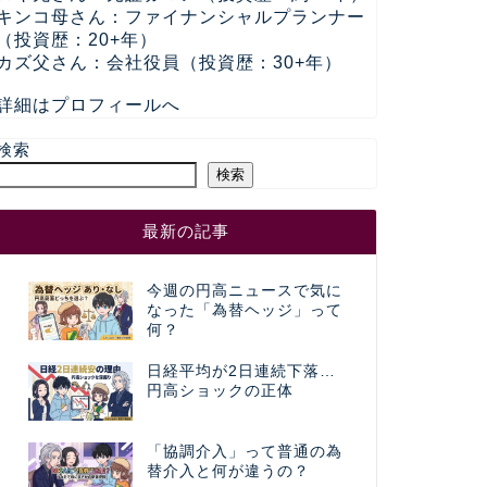
キンコ母さん：ファイナンシャルプランナー
（投資歴：20+年）
カズ父さん：会社役員（投資歴：30+年）
詳細はプロフィールへ
検索
検索
最新の記事
今週の円高ニュースで気に
なった「為替ヘッジ」って
何？
日経平均が2日連続下落…
円高ショックの正体
「協調介入」って普通の為
替介入と何が違うの？