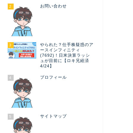
お問い合わせ
2
やられた？仕手株疑惑のア
3
ースインフィニティ
(7692)！日米決算ラッシ
ュが目前に【ロキ兄経済
4/24】
プロフィール
4
サイトマップ
5