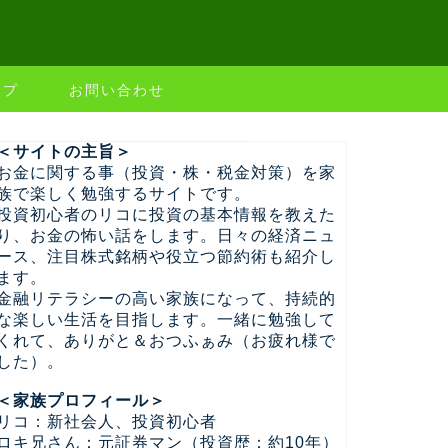
ップ
お問い合わせ
＜サイトの主旨＞
お金に関する事（投資・株・税金対策）を家
族で楽しく勉強するサイトです。
投資初心者のリコに投資の基本情報を教えた
り、お金の怖い話をします。日々の経済ニュ
ース、注目株式銘柄や役立つ節約術も紹介し
ます。
金融リテラシーの高い家族になって、持続的
な楽しい生活を目指します。一緒に勉強して
くれて、ありがと＆おつふぁみ（お疲れ様で
した）。
＜家族プロフィール＞
リコ：新社会人、投資初心者
ロキ兄さん：元証券マン（投資歴：約10年）