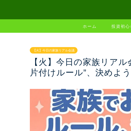
ホーム
投資初心
【火】今日の家族リアル会議
【火】今日の家族リアル
片付けルール”、決めよ