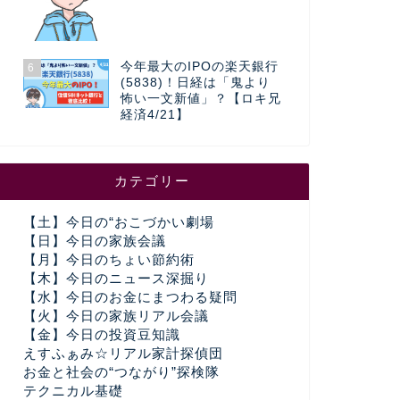
今年最大のIPOの楽天銀行
6
(5838)！日経は「鬼より
怖い一文新値」？【ロキ兄
経済4/21】
カテゴリー
【土】今日の“おこづかい劇場
【日】今日の家族会議
【月】今日のちょい節約術
【木】今日のニュース深掘り
【水】今日のお金にまつわる疑問
【火】今日の家族リアル会議
【金】今日の投資豆知識
えすふぁみ☆リアル家計探偵団
お金と社会の“つながり”探検隊
テクニカル基礎