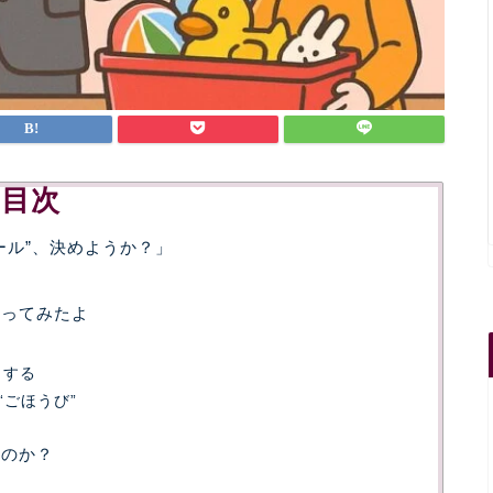
目次
ール”、決めようか？」
合ってみたよ
う
」する
ごほうび”
なのか？