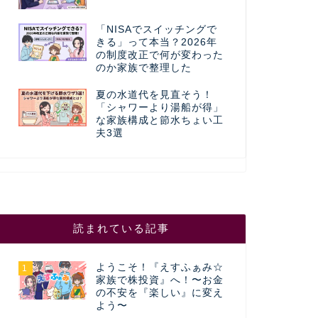
「NISAでスイッチングで
きる」って本当？2026年
の制度改正で何が変わった
のか家族で整理した
夏の水道代を見直そう！
「シャワーより湯船が得」
な家族構成と節水ちょい工
夫3選
読まれている記事
ようこそ！『えすふぁみ☆
1
家族で株投資』へ！〜お金
の不安を『楽しい』に変え
よう〜