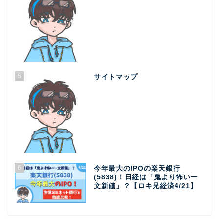
5
サイトマップ
6
今年最大のIPOの楽天銀行
(5838)！日経は「鬼より怖い一
文新値」？【ロキ兄経済4/21】