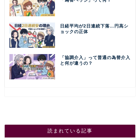
「為替ヘッジ」って何？
日経平均が2日連続下落…円高シ
ョックの正体
「協調介入」って普通の為替介入
と何が違うの？
読まれている記事