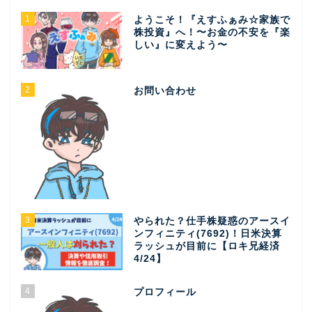
1
ようこそ！『えすふぁみ☆家族で
株投資』へ！〜お金の不安を『楽
しい』に変えよう〜
2
お問い合わせ
3
やられた？仕手株疑惑のアースイ
ンフィニティ(7692)！日米決算
ラッシュが目前に【ロキ兄経済
4/24】
4
プロフィール