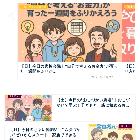
【日】今日の家族会議
【日】今日
【日】今日の家族会議｜“自分で考えるお金力”が育っ
【日】
た一週間をふりか...
り入れ
2025年7月27日
【土】今日の“おこづかい劇場”｜おこづ
かいで学ぶ！子どもと一緒に始めるお...
【月】今日のちょい節約術 “ムダづか
い”ゼロからスタート！家族でできる