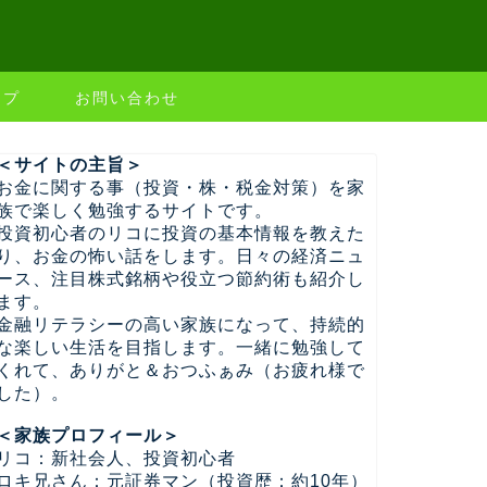
ップ
お問い合わせ
＜サイトの主旨＞
お金に関する事（投資・株・税金対策）を家
族で楽しく勉強するサイトです。
投資初心者のリコに投資の基本情報を教えた
り、お金の怖い話をします。日々の経済ニュ
ース、注目株式銘柄や役立つ節約術も紹介し
ます。
金融リテラシーの高い家族になって、持続的
な楽しい生活を目指します。一緒に勉強して
くれて、ありがと＆おつふぁみ（お疲れ様で
した）。
＜家族プロフィール＞
リコ：新社会人、投資初心者
ロキ兄さん：元証券マン（投資歴：約10年）