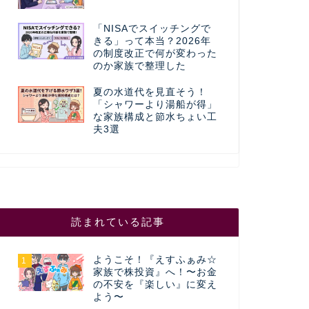
「NISAでスイッチングで
きる」って本当？2026年
の制度改正で何が変わった
のか家族で整理した
夏の水道代を見直そう！
「シャワーより湯船が得」
な家族構成と節水ちょい工
夫3選
読まれている記事
ようこそ！『えすふぁみ☆
1
家族で株投資』へ！〜お金
の不安を『楽しい』に変え
よう〜