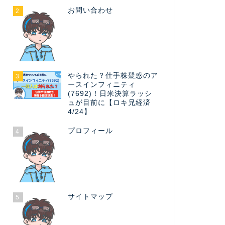
お問い合わせ
2
やられた？仕手株疑惑のア
3
ースインフィニティ
(7692)！日米決算ラッシ
ュが目前に【ロキ兄経済
4/24】
プロフィール
4
サイトマップ
5