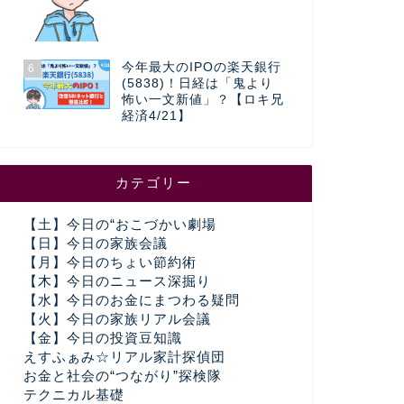
今年最大のIPOの楽天銀行
6
(5838)！日経は「鬼より
怖い一文新値」？【ロキ兄
経済4/21】
カテゴリー
【土】今日の“おこづかい劇場
【日】今日の家族会議
【月】今日のちょい節約術
【木】今日のニュース深掘り
【水】今日のお金にまつわる疑問
【火】今日の家族リアル会議
【金】今日の投資豆知識
えすふぁみ☆リアル家計探偵団
お金と社会の“つながり”探検隊
テクニカル基礎