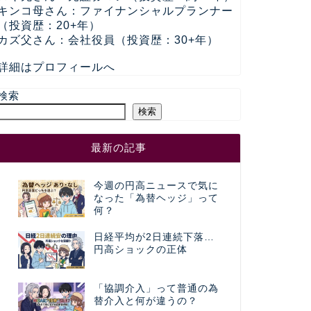
キンコ母さん：ファイナンシャルプランナー
（投資歴：20+年）
カズ父さん：会社役員（投資歴：30+年）
詳細はプロフィールへ
検索
検索
最新の記事
今週の円高ニュースで気に
なった「為替ヘッジ」って
何？
日経平均が2日連続下落…
円高ショックの正体
「協調介入」って普通の為
替介入と何が違うの？