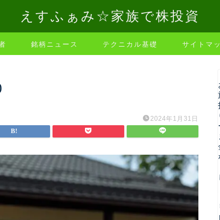
えすふぁみ☆家族で株投資
者
銘柄ニュース
テクニカル基礎
サイトマ
0
2024年1月31日