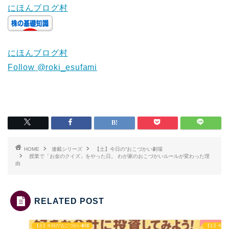
にほんブログ村
にほんブログ村
Follow @roki_esufami
HOME
連載シリーズ
【土】今日の“おこづかい劇場
授業で「お金のクイズ」をやった日。 わが家のおこづかいルールが変わった理
由
RELATED POST
【土】今日の“おこづかい劇場
【土】今日