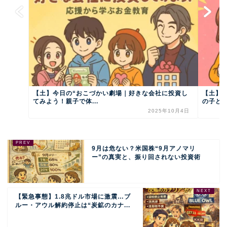
【土】今日の“おこづかい劇場｜好きな会社に投資し
【土】
てみよう！親子で体...
の子ども
2025年10月4日
9月は危ない？米国株“9月アノマリ
ー”の真実と、振り回されない投資術
【緊急事態】1.8兆ドル市場に激震…ブ
ルー・アウル解約停止は“炭鉱のカナ...