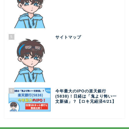
5
サイトマップ
6
今年最大のIPOの楽天銀行
(5838)！日経は「鬼より怖い一
文新値」？【ロキ兄経済4/21】