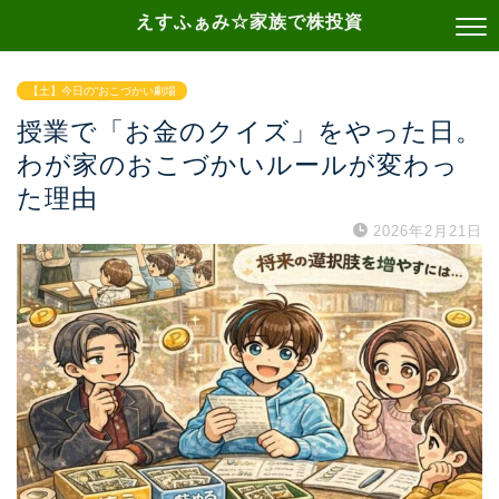
えすふぁみ☆家族で株投資
【土】今日の“おこづかい劇場
授業で「お金のクイズ」をやった日。
わが家のおこづかいルールが変わっ
た理由
2026年2月21日