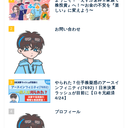
ようこそ！『えすふぁみ☆家族で
株投資』へ！〜お金の不安を『楽
しい』に変えよう〜
2
お問い合わせ
3
やられた？仕手株疑惑のアースイ
ンフィニティ(7692)！日米決算
ラッシュが目前に【ロキ兄経済
4/24】
4
プロフィール