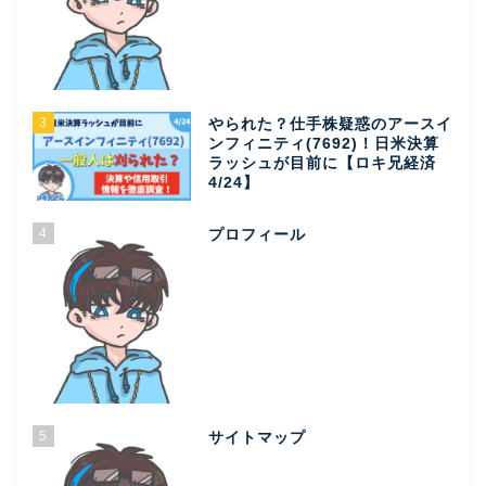
3
やられた？仕手株疑惑のアースイ
ンフィニティ(7692)！日米決算
ラッシュが目前に【ロキ兄経済
4/24】
4
プロフィール
5
サイトマップ