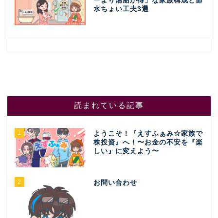
ーより湯船が得」な家族構成と節
水ちょい工夫3選
読まれている記事
1
ようこそ！『えすふぁみ☆家族で
株投資』へ！〜お金の不安を『楽
しい』に変えよう〜
2
お問い合わせ