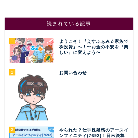
読まれている記事
1
ようこそ！『えすふぁみ☆家族で
株投資』へ！〜お金の不安を『楽
しい』に変えよう〜
2
お問い合わせ
3
やられた？仕手株疑惑のアースイ
ンフィニティ(7692)！日米決算