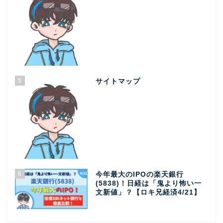
5
サイトマップ
6
今年最大のIPOの楽天銀行
(5838)！日経は「鬼より怖い一
文新値」？【ロキ兄経済4/21】