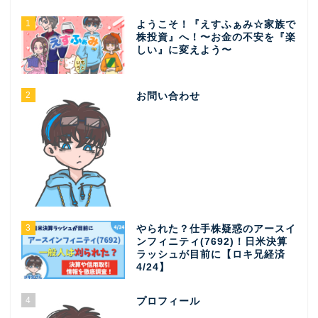
1
ようこそ！『えすふぁみ☆家族で
株投資』へ！〜お金の不安を『楽
しい』に変えよう〜
2
お問い合わせ
3
やられた？仕手株疑惑のアースイ
ンフィニティ(7692)！日米決算
ラッシュが目前に【ロキ兄経済
4/24】
4
プロフィール