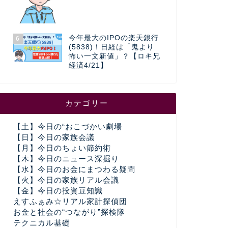
今年最大のIPOの楽天銀行
6
(5838)！日経は「鬼より
怖い一文新値」？【ロキ兄
経済4/21】
カテゴリー
【土】今日の“おこづかい劇場
【日】今日の家族会議
【月】今日のちょい節約術
【木】今日のニュース深掘り
【水】今日のお金にまつわる疑問
【火】今日の家族リアル会議
【金】今日の投資豆知識
えすふぁみ☆リアル家計探偵団
お金と社会の“つながり”探検隊
テクニカル基礎