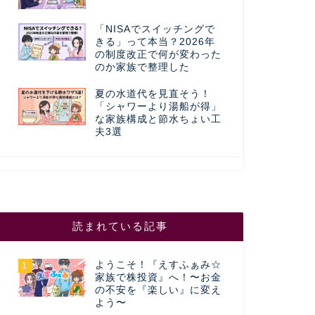
「NISAでスイッチングで
きる」って本当？2026年
の制度改正で何が変わった
のか家族で整理した
夏の水道代を見直そう！
「シャワーより湯船が得」
な家族構成と節水ちょい工
夫3選
読まれている記事
ようこそ！『えすふぁみ☆
1
家族で株投資』へ！〜お金
の不安を『楽しい』に変え
よう〜