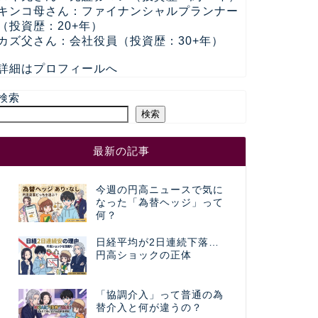
キンコ母さん：ファイナンシャルプランナー
（投資歴：20+年）
カズ父さん：会社役員（投資歴：30+年）
詳細はプロフィールへ
検索
検索
最新の記事
今週の円高ニュースで気に
なった「為替ヘッジ」って
何？
日経平均が2日連続下落…
円高ショックの正体
「協調介入」って普通の為
替介入と何が違うの？