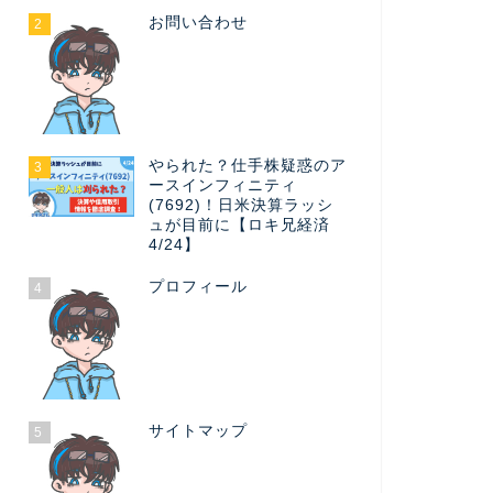
お問い合わせ
2
やられた？仕手株疑惑のア
3
ースインフィニティ
(7692)！日米決算ラッシ
ュが目前に【ロキ兄経済
4/24】
プロフィール
4
サイトマップ
5