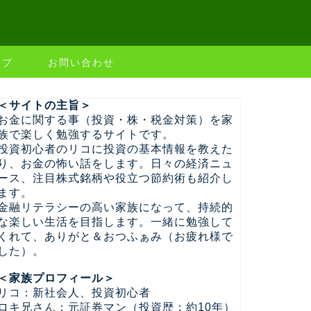
ップ
お問い合わせ
＜サイトの主旨＞
お金に関する事（投資・株・税金対策）を家
族で楽しく勉強するサイトです。
投資初心者のリコに投資の基本情報を教えた
り、お金の怖い話をします。日々の経済ニュ
ース、注目株式銘柄や役立つ節約術も紹介し
ます。
金融リテラシーの高い家族になって、持続的
な楽しい生活を目指します。一緒に勉強して
くれて、ありがと＆おつふぁみ（お疲れ様で
した）。
＜家族プロフィール＞
リコ：新社会人、投資初心者
ロキ兄さん：元証券マン（投資歴：約10年）