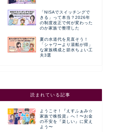
「NISAでスイッチングで
きる」って本当？2026年
の制度改正で何が変わった
のか家族で整理した
夏の水道代を見直そう！
「シャワーより湯船が得」
な家族構成と節水ちょい工
夫3選
読まれている記事
ようこそ！『えすふぁみ☆
1
家族で株投資』へ！〜お金
の不安を『楽しい』に変え
よう〜