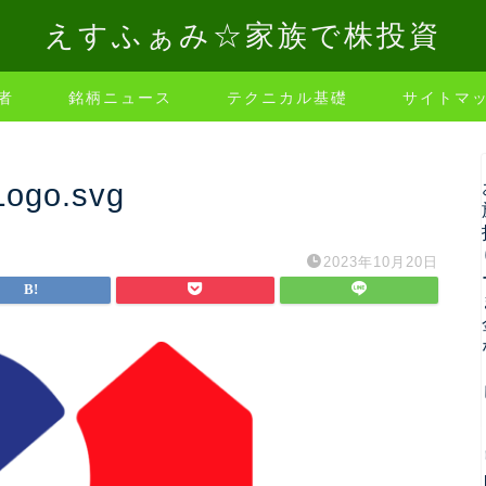
えすふぁみ☆家族で株投資
者
銘柄ニュース
テクニカル基礎
サイトマ
Logo.svg
2023年10月20日