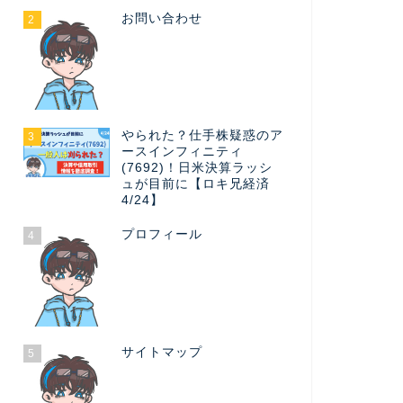
お問い合わせ
2
やられた？仕手株疑惑のア
3
ースインフィニティ
(7692)！日米決算ラッシ
ュが目前に【ロキ兄経済
4/24】
プロフィール
4
サイトマップ
5