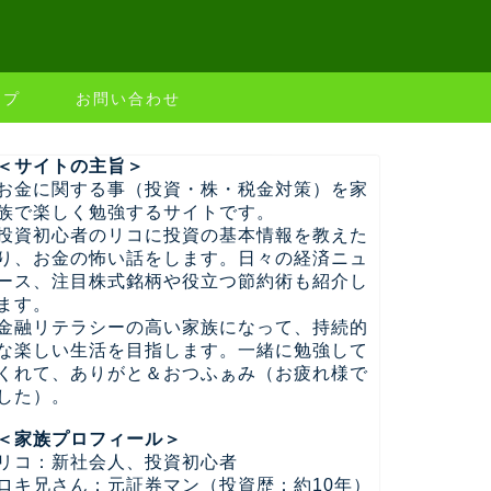
ップ
お問い合わせ
＜サイトの主旨＞
お金に関する事（投資・株・税金対策）を家
族で楽しく勉強するサイトです。
投資初心者のリコに投資の基本情報を教えた
り、お金の怖い話をします。日々の経済ニュ
ース、注目株式銘柄や役立つ節約術も紹介し
ます。
金融リテラシーの高い家族になって、持続的
な楽しい生活を目指します。一緒に勉強して
くれて、ありがと＆おつふぁみ（お疲れ様で
した）。
＜家族プロフィール＞
リコ：新社会人、投資初心者
ロキ兄さん：元証券マン（投資歴：約10年）