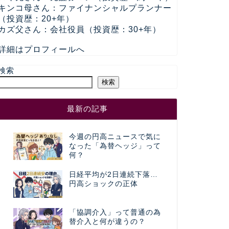
キンコ母さん：ファイナンシャルプランナー
（投資歴：20+年）
カズ父さん：会社役員（投資歴：30+年）
詳細はプロフィールへ
検索
検索
最新の記事
今週の円高ニュースで気に
なった「為替ヘッジ」って
何？
日経平均が2日連続下落…
円高ショックの正体
「協調介入」って普通の為
替介入と何が違うの？