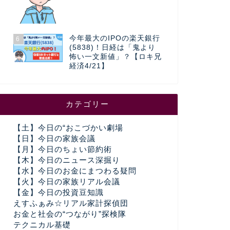
今年最大のIPOの楽天銀行
6
(5838)！日経は「鬼より
怖い一文新値」？【ロキ兄
経済4/21】
カテゴリー
【土】今日の“おこづかい劇場
【日】今日の家族会議
【月】今日のちょい節約術
【木】今日のニュース深掘り
【水】今日のお金にまつわる疑問
【火】今日の家族リアル会議
【金】今日の投資豆知識
えすふぁみ☆リアル家計探偵団
お金と社会の“つながり”探検隊
テクニカル基礎